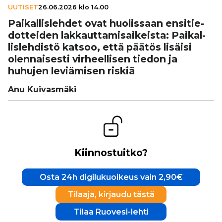
UUTISET
26.06.2026 klo 14.00
Pai­kal­lis­leh­det ovat huo­lis­saan ensi­tie­
dot­tei­den lak­kaut­ta­mi­sai­keista: Pai­kal­
lis­leh­distö katsoo, että päätös lisäisi
olen­nai­sesti vir­heel­li­sen tiedon ja
huhujen levi­ä­mi­sen riskiä
Anu Kuivasmäki
Kiinnostuitko?
Osta 24h digilukuoikeus vain 2,90€
Tilaaja, kirjaudu tästä
Tilaa Ruovesi-lehti