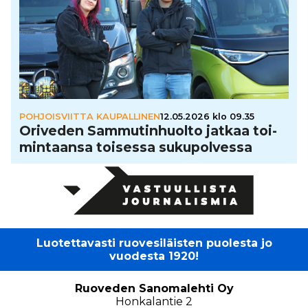
POHJOISVIITTA KAUPALLINEN
12.05.2026 klo 09.35
Oriveden Sam­mu­tin­huolto jatkaa toi­
min­taansa toisessa suku­pol­vessa
Luotettavasti ruovesiläisten puolesta jo
vuodesta 1920!
Ruoveden Sanomalehti Oy
Honkalantie 2