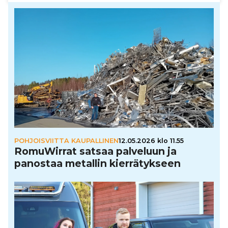
POHJOISVIITTA KAUPALLINEN
12.05.2026 klo 11.55
Romu­Wir­rat satsaa palveluun ja
panostaa metallin kier­rä­tyk­seen