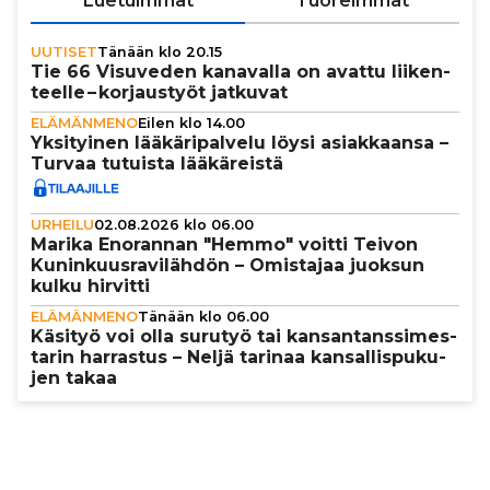
Luetuimmat
Tuoreimmat
UUTISET
Tänään klo 20.15
Tie 66 Visuveden kanavalla on avattu lii­ken­
teelle – kor­jaus­työt jatkuvat
ELÄMÄNMENO
Eilen klo 14.00
Yksi­tyi­nen lää­kä­ri­pal­velu löysi asi­ak­kaansa –
Turvaa tutuista lää­kä­reistä
URHEILU
02.08.2026 klo 06.00
Marika Enorannan "Hemmo" voitti Teivon
Kunin­kuus­ra­vi­läh­dön – Omistajaa juoksun
kulku hirvitti
ELÄMÄNMENO
Tänään klo 06.00
Käsityö voi olla surutyö tai kan­san­tans­si­mes­
ta­rin harrastus – Neljä tarinaa kan­sal­lis­pu­ku­
jen takaa