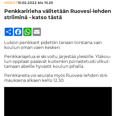
VIDEOT
10.02.2022 klo 10.25
Penk­ka­ri­rieha väli­te­tään Ruovesi-lehden
striiminä – katso tästä
Share
Facebook
WhatsApp
Email
Luki­on penk­ka­rit pi­dettiin tä­nään tors­tai­na vain
kou­lun oman väen kes­ken.
Penk­ka­ri­a­je­lua ei siis voi­tu jär­jes­tää ylei­söl­le. Ylä­kou­
lun op­pi­laat pää­si­vät kui­ten­kin por­ras­te­tus­ti vil­kut­
ta­maan abeil­le hy­väs­tit kou­lun pi­hal­la.
Penk­ka­rei­ta voi seu­ra­ta myös Ruo­ve­si-leh­den strii­
mauk­se­na al­ka­en kel­lo 12.30.