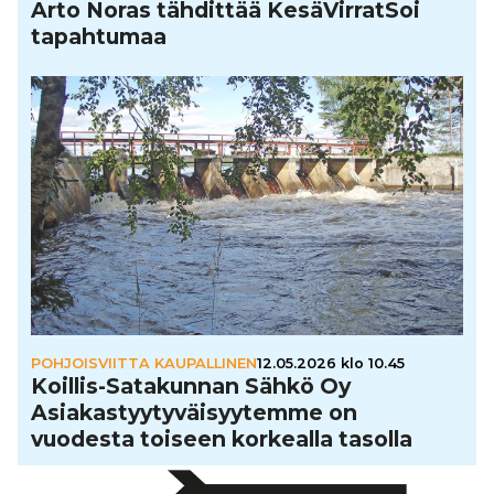
Arto Noras tähdittää Kesä­Vir­rat­Soi
tapah­tu­maa
POHJOISVIITTA KAUPALLINEN
12.05.2026 klo 10.45
Koillis-Sata­kun­nan Sähkö Oy
Asi­a­kas­tyy­ty­väi­syy­temme on
vuodesta toiseen korkealla tasolla