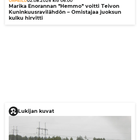
URHEILU
02.08.2026 klo 06.00
Marika Enorannan "Hemmo" voitti Teivon
Kunin­kuus­ra­vi­läh­dön – Omistajaa juoksun
kulku hirvitti
Lukijan kuvat