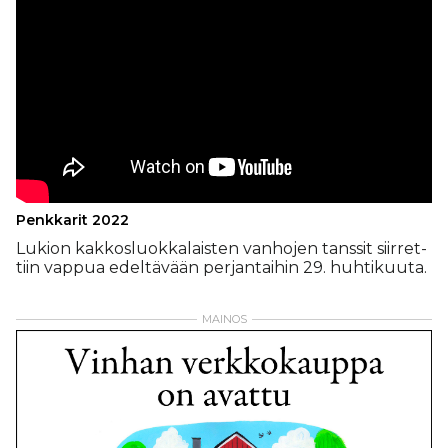
Penkkarit 2022
Lu­ki­on kak­kos­luok­ka­lais­ten van­ho­jen tans­sit siir­ret­
tiin vap­pua edel­tä­vään per­jan­tai­hin 29. huh­ti­kuu­ta.