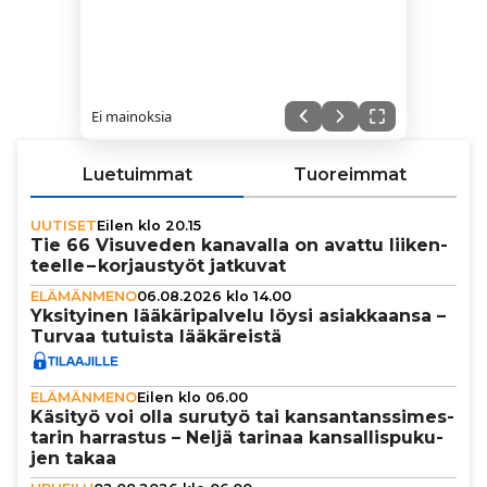
Ei mainoksia
Luetuimmat
Tuoreimmat
UUTISET
Eilen klo 20.15
Tie 66 Visuveden kanavalla on avattu lii­ken­
teelle – kor­jaus­työt jatkuvat
ELÄMÄNMENO
06.08.2026 klo 14.00
Yksi­tyi­nen lää­kä­ri­pal­velu löysi asi­ak­kaansa –
Turvaa tutuista lää­kä­reistä
ELÄMÄNMENO
Eilen klo 06.00
Käsityö voi olla surutyö tai kan­san­tans­si­mes­
ta­rin harrastus – Neljä tarinaa kan­sal­lis­pu­ku­
jen takaa