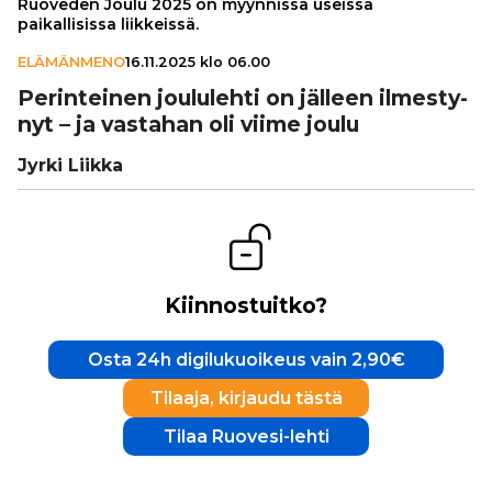
Ruoveden Joulu 2025 on myynnissä useissa
paikallisissa liikkeissä.
ELÄMÄNMENO
16.11.2025 klo 06.00
Perin­tei­nen jou­lu­lehti on jälleen ilmes­ty­
nyt – ja vastahan oli viime joulu
Jyrki Liikka
Kiinnostuitko?
Osta 24h digilukuoikeus vain 2,90€
Tilaaja, kirjaudu tästä
Tilaa Ruovesi-lehti