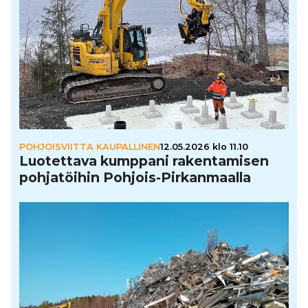
POHJOISVIITTA KAUPALLINEN
12.05.2026 klo 11.10
Luo­tet­tava kumppani raken­ta­mi­sen
poh­ja­töi­hin Pohjois-Pir­kan­maalla