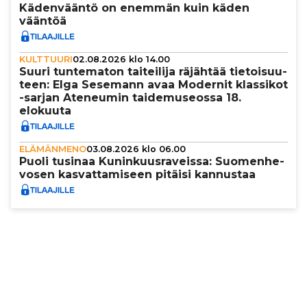
Käden­vääntö on enemmän kuin käden
vääntöä
KULTTUURI
02.08.2026 klo 14.00
Suuri tun­te­ma­ton tai­tei­lija räjähtää tie­toi­suu­
teen: Elga Sesemann avaa Modernit klassikot
-sarjan Ateneumin tai­de­mu­se­ossa 18.
elokuuta
ELÄMÄNMENO
03.08.2026 klo 06.00
Puoli tusinaa Kunin­kuus­ra­veissa: Suo­men­he­
vo­sen kas­vat­ta­mi­seen pitäisi kannustaa