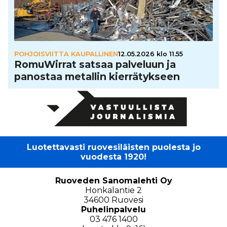
POHJOISVIITTA KAUPALLINEN
12.05.2026 klo 11.55
Romu­Wir­rat satsaa palveluun ja
panostaa metallin kier­rä­tyk­seen
Luotettavasti ruovesiläisten puolesta jo
vuodesta 1920!
Ruoveden Sanomalehti Oy
Honkalantie 2
34600 Ruovesi
Puhelinpalvelu
03 476 1400