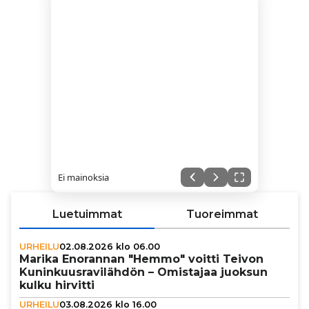
Ei mainoksia
Luetuimmat
Tuoreimmat
URHEILU
02.08.2026 klo 06.00
Marika Enorannan "Hemmo" voitti Teivon
Kunin­kuus­ra­vi­läh­dön – Omistajaa juoksun
kulku hirvitti
URHEILU
03.08.2026 klo 16.00