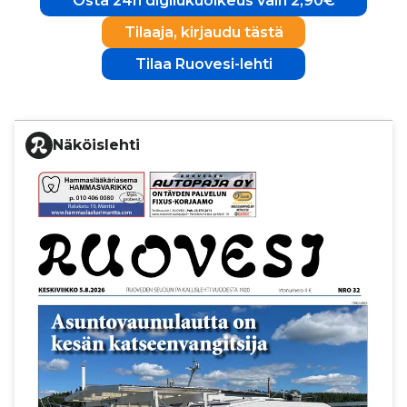
Osta 24h digilukuoikeus vain 2,90€
Tilaaja, kirjaudu tästä
Tilaa Ruovesi-lehti
Näköislehti