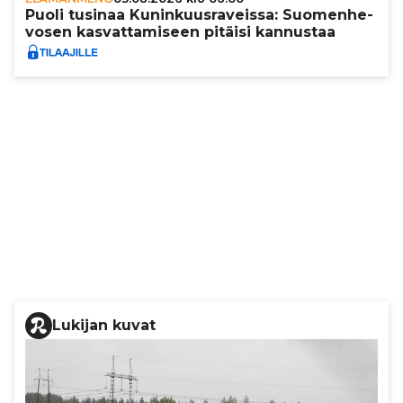
Puoli tusinaa Kunin­kuus­ra­veissa: Suo­men­he­
vo­sen kas­vat­ta­mi­seen pitäisi kannustaa
Lukijan kuvat