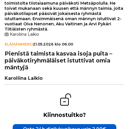
toimistolta tiistaiaamuna päiväkoti Metsäpolulla. He
toivat mukanaan sekä kuusen että männyn taimia, joita
päiväkotilapset pääsivät jokaisesta ryhmästä
istuttamaan. Ensimmäisenä oman männyn istuttivat 2-
vuotiaat Oiva Nenonen, Aku Vaitinen ja Arvi Pykäri
Tiitiäisten ryhmästä.
Karoliina Laikio
ELÄMÄNMENO
21.05.2026 klo 06.00
Pienistä taimista kasvaa isoja puita –
päi­vä­ko­ti­ryh­mä­läi­set istut­ti­vat omia
mäntyjä
Karoliina Laikio
Kiinnostuitko?