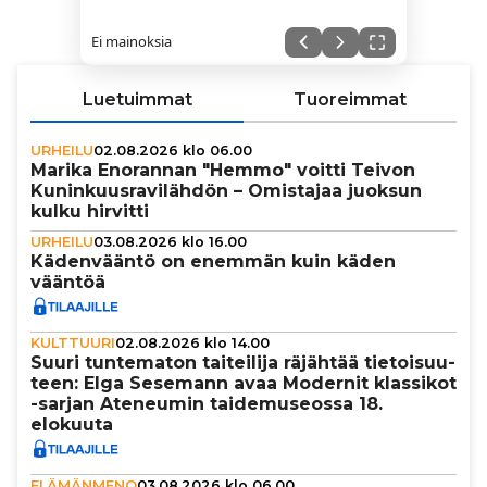
Ei mainoksia
Luetuimmat
Tuoreimmat
URHEILU
02.08.2026 klo 06.00
Marika Enorannan "Hemmo" voitti Teivon
Kunin­kuus­ra­vi­läh­dön – Omistajaa juoksun
kulku hirvitti
URHEILU
03.08.2026 klo 16.00
Käden­vääntö on enemmän kuin käden
vääntöä
KULTTUURI
02.08.2026 klo 14.00
Suuri tun­te­ma­ton tai­tei­lija räjähtää tie­toi­suu­
teen: Elga Sesemann avaa Modernit klassikot
-sarjan Ateneumin tai­de­mu­se­ossa 18.
elokuuta
ELÄMÄNMENO
03.08.2026 klo 06.00