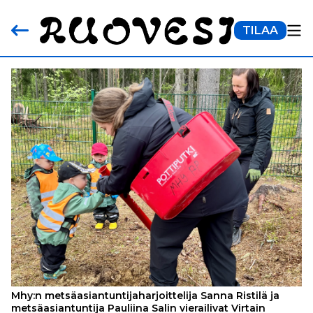
TILAA
Mhy:n metsäasiantuntijaharjoittelija Sanna Ristilä ja
metsäasiantuntija Pauliina Salin vierailivat Virtain