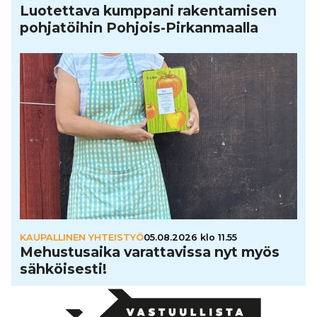
Luo­tet­tava kumppani raken­ta­mi­sen
poh­ja­töi­hin Pohjois-Pir­kan­maalla
KAUPALLINEN YHTEISTYÖ
05.08.2026 klo 11.55
Mehus­tu­saika varat­ta­vissa nyt myös
säh­köi­sesti!