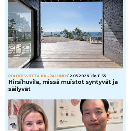
POHJOISVIITTA KAUPALLINEN
12.05.2026 klo 11.35
Hir­si­hu­vila, missä muistot syntyvät ja
säilyvät