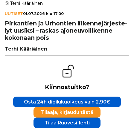
Terhi Kääriäinen
UUTISET
01.07.2026 klo 17.00
Pir­kan­tien ja Urhontien lii­ken­ne­jär­jes­te­
lyt uusiksi – raskas ajo­neu­vo­lii­kenne
kokonaan pois
Terhi Kääriäinen
Kiinnostuitko?
Osta 24h digilukuoikeus vain 2,90€
Tilaaja, kirjaudu tästä
Tilaa Ruovesi-lehti