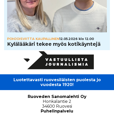
POHJOISVIITTA KAUPALLINEN
12.05.2026 klo 12.00
Kylä­lää­käri tekee myös koti­käyn­tejä
Luotettavasti ruovesiläisten puolesta jo
vuodesta 1920!
Ruoveden Sanomalehti Oy
Honkalantie 2
34600 Ruovesi
Puhelinpalvelu