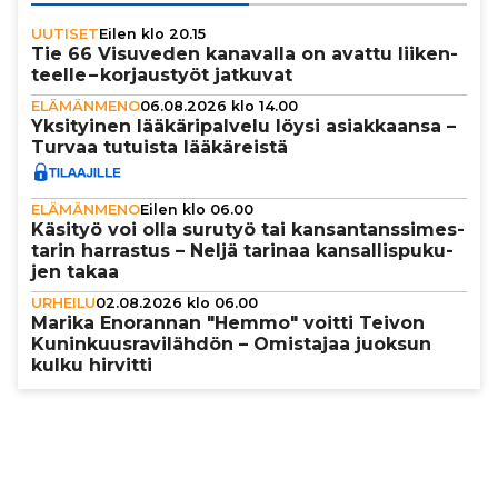
UUTISET
Eilen klo 20.15
Tie 66 Visuveden kanavalla on avattu lii­ken­
teelle – kor­jaus­työt jatkuvat
ELÄMÄNMENO
06.08.2026 klo 14.00
Yksi­tyi­nen lää­kä­ri­pal­velu löysi asi­ak­kaansa –
Turvaa tutuista lää­kä­reistä
ELÄMÄNMENO
Eilen klo 06.00
Käsityö voi olla surutyö tai kan­san­tans­si­mes­
ta­rin harrastus – Neljä tarinaa kan­sal­lis­pu­ku­
jen takaa
URHEILU
02.08.2026 klo 06.00
Marika Enorannan "Hemmo" voitti Teivon
Kunin­kuus­ra­vi­läh­dön – Omistajaa juoksun
kulku hirvitti