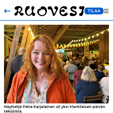
TILAA
Näyttelijä Petra Karjalainen oli yksi irlantilaisen päivän
tekijöistä.