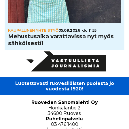
KAUPALLINEN YHTEISTYÖ
05.08.2026 klo 11.55
Mehus­tu­saika varat­ta­vissa nyt myös
säh­köi­sesti!
Luotettavasti ruovesiläisten puolesta jo
vuodesta 1920!
Ruoveden Sanomalehti Oy
Honkalantie 2
34600 Ruovesi
Puhelinpalvelu
03 476 1400