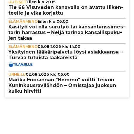
UUTISET
Eilen klo 20.15
Tie 66 Visuveden kanavalla on avattu lii­ken­
teelle ja vika korjattu
ELÄMÄNMENO
Eilen klo 06.00
Käsityö voi olla surutyö tai kan­san­tans­si­mes­
ta­rin harrastus – Neljä tarinaa kan­sal­lis­pu­ku­
jen takaa
ELÄMÄNMENO
06.08.2026 klo 14.00
Yksi­tyi­nen lää­kä­ri­pal­velu löysi asi­ak­kaansa –
Turvaa tutuista lää­kä­reistä
URHEILU
02.08.2026 klo 06.00
Marika Enorannan "Hemmo" voitti Teivon
Kunin­kuus­ra­vi­läh­dön – Omistajaa juoksun
kulku hirvitti