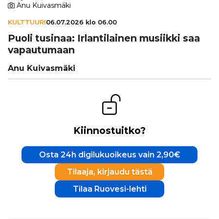
Anu Kuivasmäki
KULTTUURI
06.07.2026 klo 06.00
Puoli tusinaa: Irlan­ti­lai­nen musiikki saa
vapau­tu­maan
Anu Kuivasmäki
Kiinnostuitko?
Osta 24h digilukuoikeus vain 2,90€
Tilaaja, kirjaudu tästä
Tilaa Ruovesi-lehti