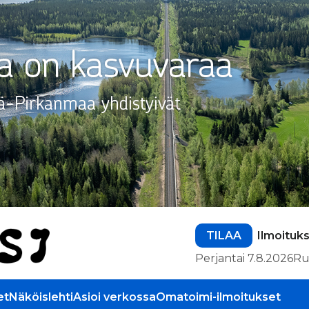
TILAA
Ilmoituk
Perjantai 7.8.2026
Ru
et
Näköislehti
Asioi verkossa
Omatoimi-ilmoitukset