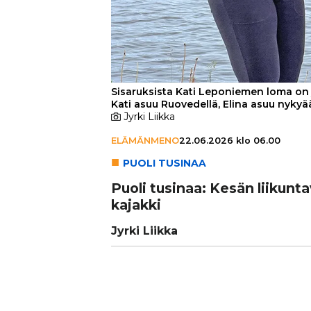
Sisaruksista Kati Leponiemen loma on jo 
Kati asuu Ruovedellä, Elina asuu nyky
Jyrki Liikka
ELÄMÄNMENO
22.06.2026 klo 06.00
PUO­LI TU­SI­NAA
Puoli tusinaa: Kesän lii­kun­ta­
kajakki
Jyrki Liikka