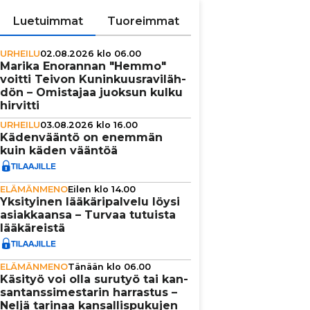
Luetuimmat
Tuoreimmat
URHEILU
02.08.2026 klo 06.00
Marika Enorannan "Hemmo"
voitti Teivon Kunin­kuus­ra­vi­läh­
dön – Omistajaa juoksun kulku
hirvitti
URHEILU
03.08.2026 klo 16.00
Käden­vääntö on enemmän
kuin käden vääntöä
ELÄMÄNMENO
Eilen klo 14.00
Yksi­tyi­nen lää­kä­ri­pal­velu löysi
asi­ak­kaansa – Turvaa tutuista
lää­kä­reistä
ELÄMÄNMENO
Tänään klo 06.00
Käsityö voi olla surutyö tai kan­
san­tans­si­mes­ta­rin harrastus –
Neljä tarinaa kan­sal­lis­pu­ku­jen