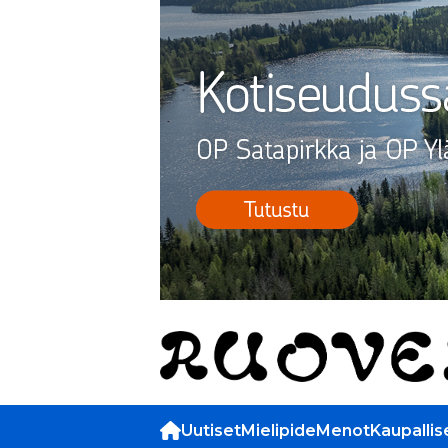
Uutiset
Mielipide
Menot
Kaupallis