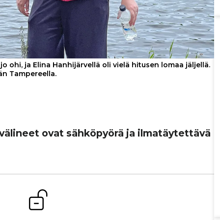
ohi, ja Elina Hanhijärvellä oli vielä hitusen lomaa jäljellä.
ään Tampereella.
vä­li­neet ovat säh­kö­pyörä ja ilma­täy­tet­tävä