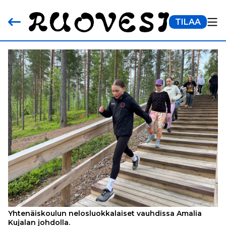
TILAA
Yhtenäiskoulun nelosluokkalaiset vauhdissa Amalia
Kujalan johdolla.