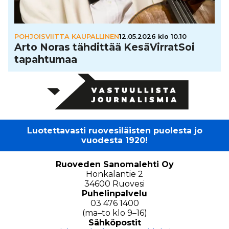
POHJOISVIITTA KAUPALLINEN
12.05.2026 klo 10.10
Arto Noras tähdittää Kesä­Vir­rat­Soi
tapah­tu­maa
Luotettavasti ruovesiläisten puolesta jo
vuodesta 1920!
Ruoveden Sanomalehti Oy
Honkalantie 2
34600 Ruovesi
Puhelinpalvelu
03 476 1400
(ma–to klo 9–16)
Sähköpostit