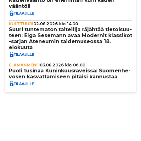
Käden­vääntö on enemmän kuin käden
vääntöä
KULTTUURI
02.08.2026 klo 14.00
Suuri tun­te­ma­ton tai­tei­lija räjähtää tie­toi­suu­
teen: Elga Sesemann avaa Modernit klassikot
-sarjan Ateneumin tai­de­mu­se­ossa 18.
elokuuta
ELÄMÄNMENO
03.08.2026 klo 06.00
Puoli tusinaa Kunin­kuus­ra­veissa: Suo­men­he­
vo­sen kas­vat­ta­mi­seen pitäisi kannustaa