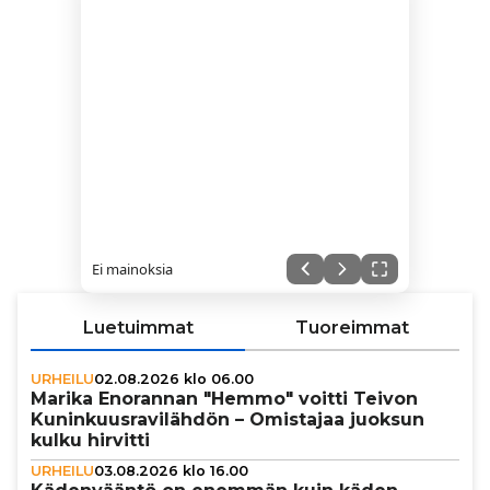
Ei mainoksia
Luetuimmat
Tuoreimmat
URHEILU
02.08.2026 klo 06.00
Marika Enorannan "Hemmo" voitti Teivon
Kunin­kuus­ra­vi­läh­dön – Omistajaa juoksun
kulku hirvitti
URHEILU
03.08.2026 klo 16.00