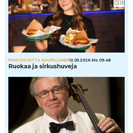
POHJOISVIITTA KAUPALLINEN
12.05.2026 klo 09.48
Ruokaa ja sir­kus­hu­veja