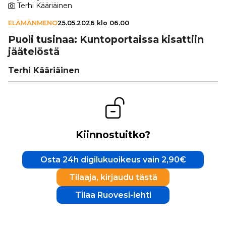
Terhi Kääriäinen
ELÄMÄNMENO
25.05.2026 klo 06.00
Puoli tusinaa: Kun­to­por­taissa kisattiin
jää­te­löstä
Terhi Kääriäinen
Kiinnostuitko?
Osta 24h digilukuoikeus vain 2,90€
Tilaaja, kirjaudu tästä
Tilaa Ruovesi-lehti