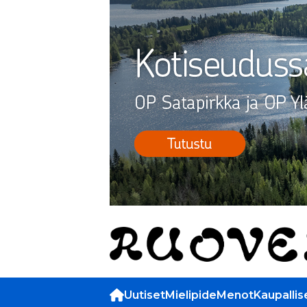
Uutiset
Mielipide
Menot
Kaupallis