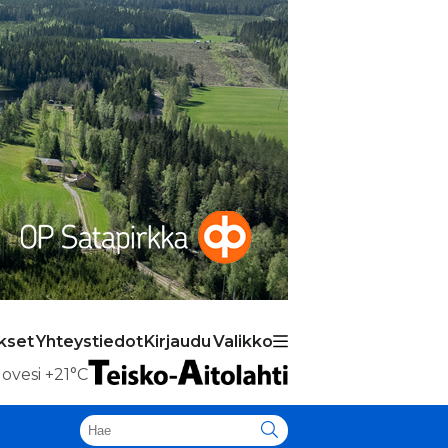
kset
Yhteystiedot
Kirjaudu
Valikko
ovesi
+21°C