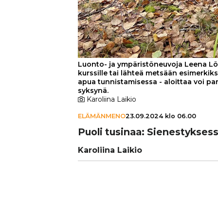
Luonto- ja ympäristöneuvoja Leena Löf
kurssille tai lähteä metsään esimerkik
apua tunnistamisessa - aloittaa voi pa
syksynä.
Karoliina Laikio
ELÄMÄNMENO
23.09.2024 klo 06.00
Puoli tusinaa: Sie­nes­tyk­se
Karoliina Laikio