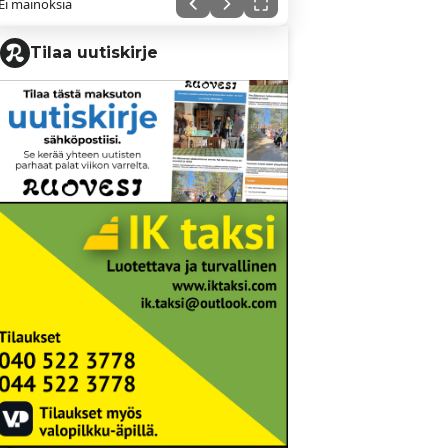
Ei mainoksia
Tilaa uutiskirje