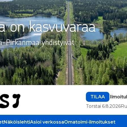
TILAA
Ilmoitu
Torstai 6.8.2026
Ru
et
Näköislehti
Asioi verkossa
Omatoimi-ilmoitukset