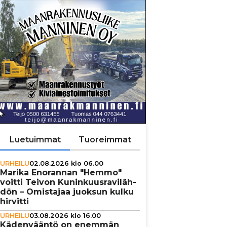
Luetuimmat
Tuoreimmat
URHEILU
02.08.2026 klo 06.00
Marika Enorannan "Hemmo"
voitti Teivon Kunin­kuus­ra­vi­läh­
dön – Omistajaa juoksun kulku
hirvitti
URHEILU
03.08.2026 klo 16.00
Käden­vääntö on enemmän