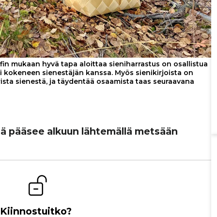
in mukaan hyvä tapa aloittaa sieniharrastus on osallistua
si kokeneen sienestäjän kanssa. Myös sienikirjoista on
rista sienestä, ja täydentää osaamista taas seuraavana
ssä pääsee alkuun läh­te­mällä metsään
Kiinnostuitko?