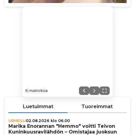
Ei mainoksia
Luetuimmat
Tuoreimmat
URHEILU
02.08.2026 klo 06.00
Marika Enorannan "Hemmo" voitti Teivon
Kunin­kuus­ra­vi­läh­dön – Omistajaa juoksun