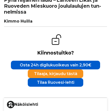
Pyhä hiljainen laulu – Lähteen Likat ja
Ruoveden Mieskuoro jou­lu­lau­lu­jen tun­
nel­missa
Kimmo Huilla
Kiinnostuitko?
Osta 24h digilukuoikeus vain 2,90€
Tilaaja, kirjaudu tästä
Tilaa Ruovesi-lehti
Näköislehti