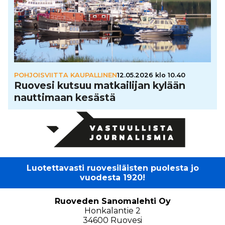
POHJOISVIITTA KAUPALLINEN
12.05.2026 klo 10.40
Ruovesi kutsuu mat­kai­li­jan kylään
naut­ti­maan kesästä
Luotettavasti ruovesiläisten puolesta jo
vuodesta 1920!
Ruoveden Sanomalehti Oy
Honkalantie 2
34600 Ruovesi