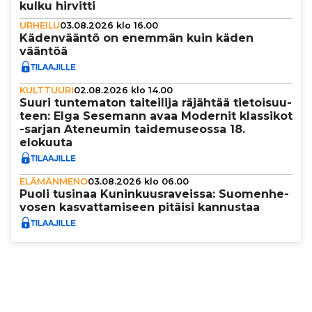
kulku hirvitti
URHEILU
03.08.2026 klo 16.00
Käden­vääntö on enemmän kuin käden
vääntöä
KULTTUURI
02.08.2026 klo 14.00
Suuri tun­te­ma­ton tai­tei­lija räjähtää tie­toi­suu­
teen: Elga Sesemann avaa Modernit klassikot
-sarjan Ateneumin tai­de­mu­se­ossa 18.
elokuuta
ELÄMÄNMENO
03.08.2026 klo 06.00
Puoli tusinaa Kunin­kuus­ra­veissa: Suo­men­he­
vo­sen kas­vat­ta­mi­seen pitäisi kannustaa