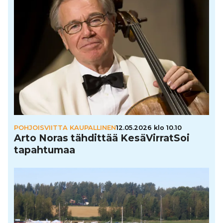
POHJOISVIITTA KAUPALLINEN
12.05.2026 klo 10.10
Arto Noras tähdittää Kesä­Vir­rat­Soi
tapah­tu­maa