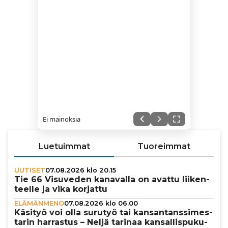
Ei mainoksia
Luetuimmat
Tuoreimmat
UUTISET
07.08.2026 klo 20.15
Tie 66 Visuveden kanavalla on avattu lii­ken­
teelle ja vika korjattu
ELÄMÄNMENO
07.08.2026 klo 06.00
Käsityö voi olla surutyö tai kan­san­tans­si­mes­
ta­rin harrastus – Neljä tarinaa kan­sal­lis­pu­ku­