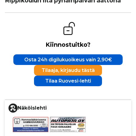
Rip­pi­kou­lun ilta pyhäin­päi­vän aattona
Kiinnostuitko?
Osta 24h digilukuoikeus vain 2,90€
Tilaaja, kirjaudu tästä
Tilaa Ruovesi-lehti
Näköislehti