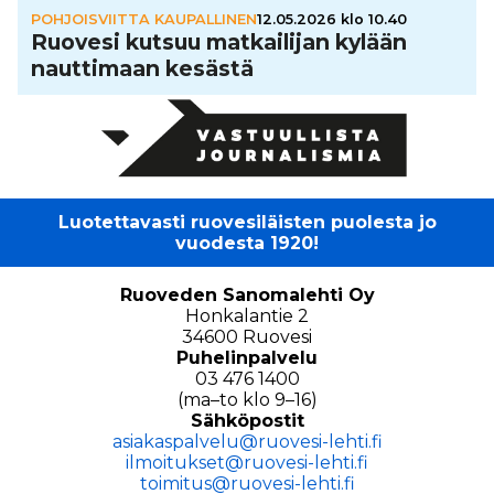
POHJOISVIITTA KAUPALLINEN
12.05.2026 klo 10.40
Ruovesi kutsuu mat­kai­li­jan kylään
naut­ti­maan kesästä
Luotettavasti ruovesiläisten puolesta jo
vuodesta 1920!
Ruoveden Sanomalehti Oy
Honkalantie 2
34600 Ruovesi
Puhelinpalvelu
03 476 1400
(ma–to klo 9–16)
Sähköpostit
asiakaspalvelu@ruovesi-lehti.fi
ilmoitukset@ruovesi-lehti.fi
toimitus@ruovesi-lehti.fi