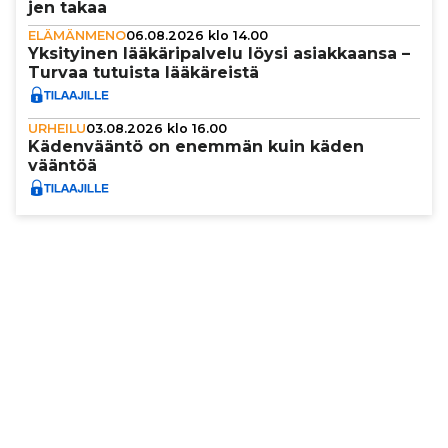
jen takaa
ELÄMÄNMENO
06.08.2026 klo 14.00
Yksi­tyi­nen lää­kä­ri­pal­velu löysi asi­ak­kaansa –
Turvaa tutuista lää­kä­reistä
URHEILU
03.08.2026 klo 16.00
Käden­vääntö on enemmän kuin käden
vääntöä