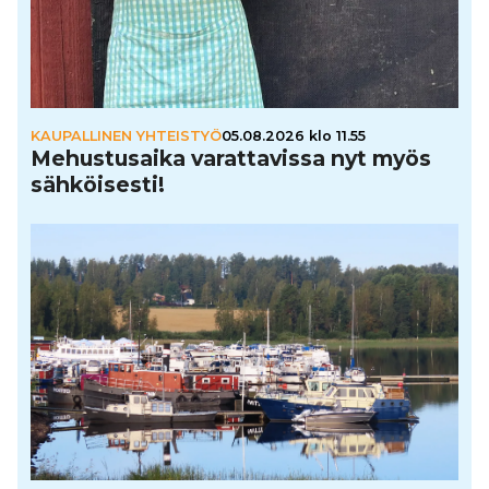
KAUPALLINEN YHTEISTYÖ
05.08.2026 klo 11.55
Mehus­tu­saika varat­ta­vissa nyt myös
säh­köi­sesti!