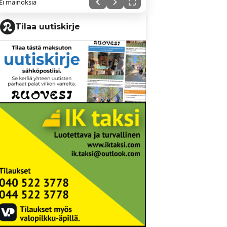
Ei mainoksia
Tilaa uutiskirje