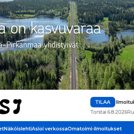
TILAA
Ilmoitu
Torstai 6.8.2026
Ru
et
Näköislehti
Asioi verkossa
Omatoimi-ilmoitukset