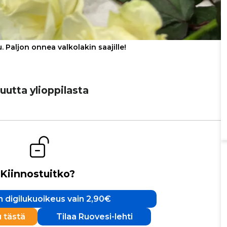
. Paljon onnea valkolakin saajille!
tta yli­op­pi­lasta
Kiinnostuitko?
 digilukuoikeus vain 2,90€
u tästä
Tilaa Ruovesi-lehti