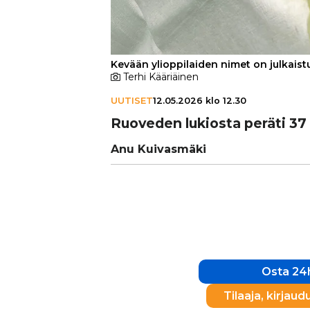
Kevään ylioppilaiden nimet on julkaistu
Terhi Kääriäinen
UUTISET
12.05.2026 klo 12.30
Ruoveden lukiosta peräti 37 uu
Anu Kuivasmäki
Osta 24h
Tilaaja, kirjaud