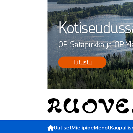
Uutiset
Mielipide
Menot
Kaupallis