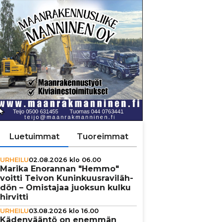
Luetuimmat
Tuoreimmat
URHEILU
02.08.2026 klo 06.00
Marika Enorannan "Hemmo"
voitti Teivon Kunin­kuus­ra­vi­läh­
dön – Omistajaa juoksun kulku
hirvitti
URHEILU
03.08.2026 klo 16.00
Käden­vääntö on enemmän