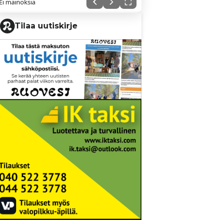
Ei mainoksia
Tilaa uutiskirje