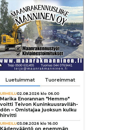
Luetuimmat
Tuoreimmat
URHEILU
02.08.2026 klo 06.00
Marika Enorannan "Hemmo"
voitti Teivon Kunin­kuus­ra­vi­läh­
dön – Omistajaa juoksun kulku
hirvitti
URHEILU
03.08.2026 klo 16.00
Käden­vääntö on enemmän