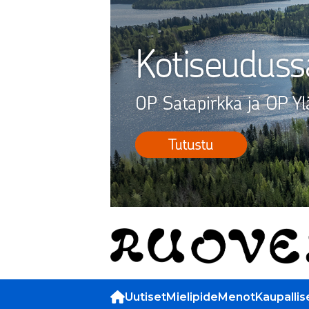
Uutiset
Mielipide
Menot
Kaupallis