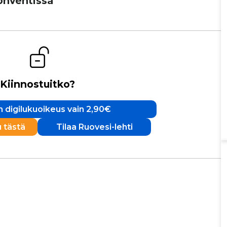
on­ven­tissa
Kiinnostuitko?
 digilukuoikeus vain 2,90€
u tästä
Tilaa Ruovesi-lehti