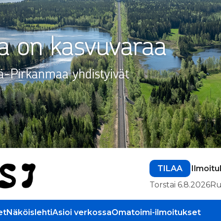
TILAA
Ilmoitu
Torstai 6.8.2026
Ru
et
Näköislehti
Asioi verkossa
Omatoimi-ilmoitukset