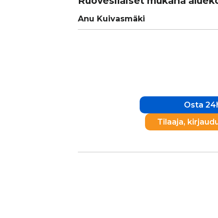
Ruo­ve­si­läi­set mukana alu­e­k
Anu Kuivasmäki
Osta 24h
Tilaaja, kirjaud