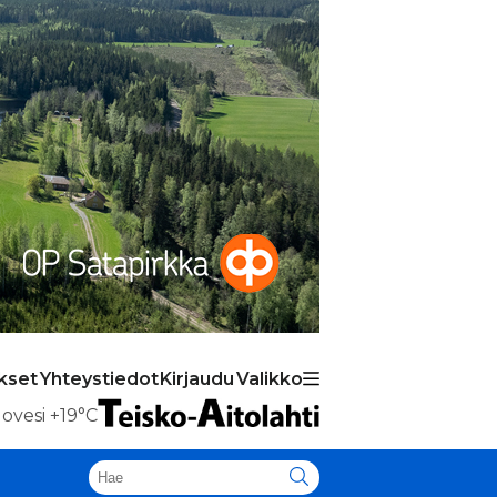
kset
Yhteystiedot
Kirjaudu
Valikko
ovesi
+19°C