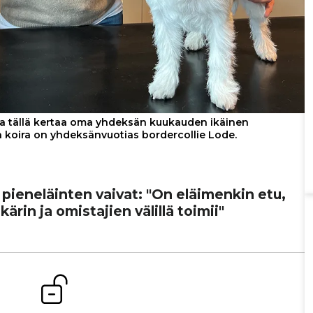
na tällä kertaa oma yhdeksän kuukauden ikäinen
en koira on yhdeksänvuotias bordercollie Lode.
pie­ne­läin­ten vaivat: "On eläi­men­kin etu,
kä­rin ja omis­ta­jien välillä toimii"