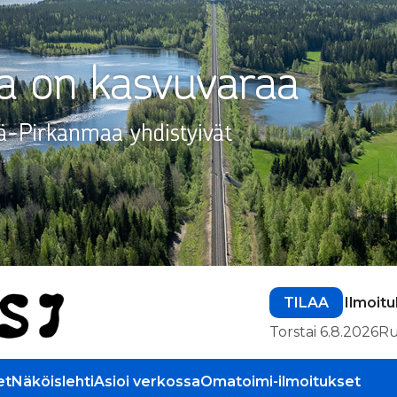
TILAA
Ilmoit
Torstai 6.8.2026
Ru
et
Näköislehti
Asioi verkossa
Omatoimi-ilmoitukset