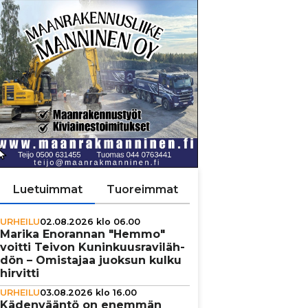
Luetuimmat
Tuoreimmat
URHEILU
02.08.2026 klo 06.00
Marika Enorannan "Hemmo"
voitti Teivon Kunin­kuus­ra­vi­läh­
dön – Omistajaa juoksun kulku
hirvitti
URHEILU
03.08.2026 klo 16.00
Käden­vääntö on enemmän