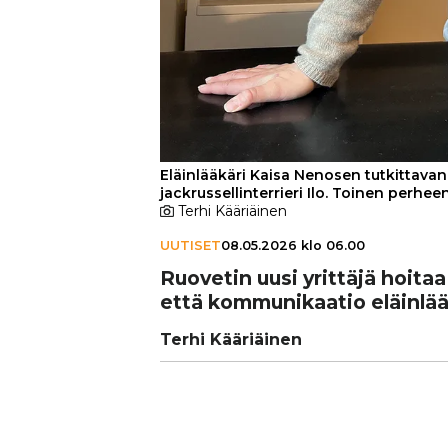
Eläinlääkäri Kaisa Nenosen tutkittava
jackrussellinterrieri Ilo. Toinen perhe
Terhi Kääriäinen
UUTISET
08.05.2026 klo 06.00
Ruovetin uusi yrittäjä hoitaa 
että kom­mu­ni­kaa­tio eläin­lää­
Terhi Kääriäinen