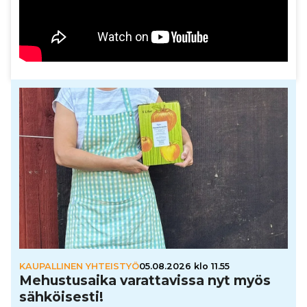
KAUPALLINEN YHTEISTYÖ
05.08.2026 klo 11.55
Mehus­tu­saika varat­ta­vissa nyt myös
säh­köi­sesti!