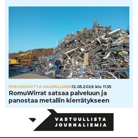
POHJOISVIITTA KAUPALLINEN
12.05.2026 klo 11.55
Romu­Wir­rat satsaa palveluun ja
panostaa metallin kier­rä­tyk­seen