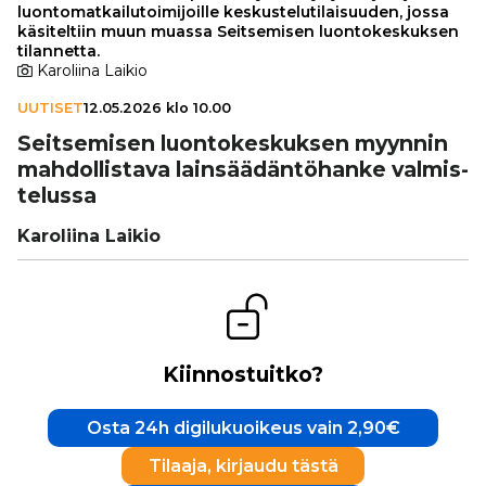
luontomatkailutoimijoille keskustelutilaisuuden, jossa
käsiteltiin muun muassa Seitsemisen luontokeskuksen
tilannetta.
Karoliina Laikio
UUTISET
12.05.2026 klo 10.00
Seit­se­mi­sen luon­to­kes­kuk­sen myynnin
mah­dol­lis­tava lain­sää­dän­tö­hanke val­mis­
te­lussa
Karoliina Laikio
Kiinnostuitko?
Osta 24h digilukuoikeus vain 2,90€
Tilaaja, kirjaudu tästä