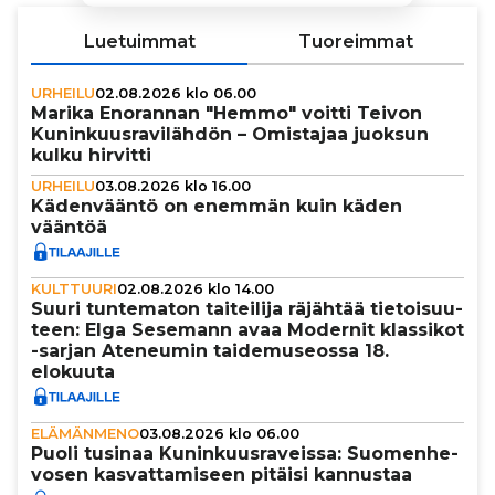
Luetuimmat
Tuoreimmat
URHEILU
02.08.2026 klo 06.00
Marika Enorannan "Hemmo" voitti Teivon
Kunin­kuus­ra­vi­läh­dön – Omistajaa juoksun
kulku hirvitti
URHEILU
03.08.2026 klo 16.00
Käden­vääntö on enemmän kuin käden
vääntöä
KULTTUURI
02.08.2026 klo 14.00
Suuri tun­te­ma­ton tai­tei­lija räjähtää tie­toi­suu­
teen: Elga Sesemann avaa Modernit klassikot
-sarjan Ateneumin tai­de­mu­se­ossa 18.
elokuuta
ELÄMÄNMENO
03.08.2026 klo 06.00
Puoli tusinaa Kunin­kuus­ra­veissa: Suo­men­he­
vo­sen kas­vat­ta­mi­seen pitäisi kannustaa