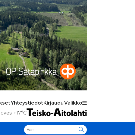
kset
Yhteystiedot
Kirjaudu
Valikko
ovesi
+17°C