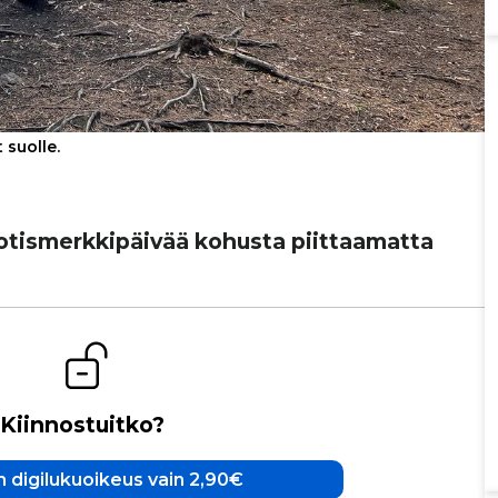
 suolle.
o­tis­merk­ki­päi­vää kohusta piit­taa­matta
Kiinnostuitko?
 digilukuoikeus vain 2,90€