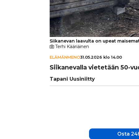
Siikanevan laavulta on upeat maisemat
Terhi Kääriäinen
ELÄMÄNMENO
31.05.2026 klo 14.00
Sii­ka­ne­valla vietetään 50-vu
Tapani Uusiniitty
Osta 24h