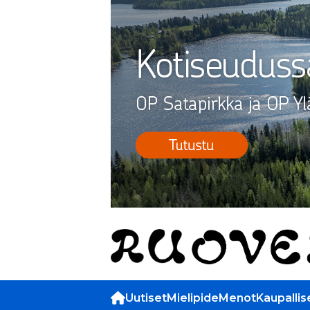
Uutiset
Mielipide
Menot
Kaupallis