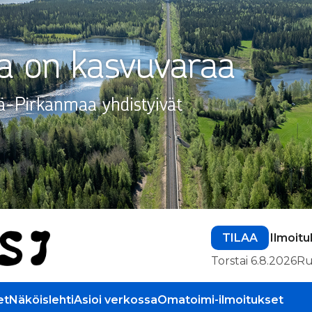
TILAA
Ilmoitu
Torstai 6.8.2026
Ru
et
Näköislehti
Asioi verkossa
Omatoimi-ilmoitukset