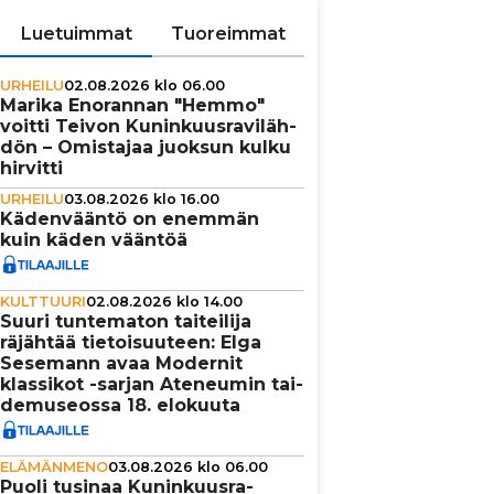
Luetuimmat
Tuoreimmat
URHEILU
02.08.2026 klo 06.00
Marika Enorannan "Hemmo"
voitti Teivon Kunin­kuus­ra­vi­läh­
dön – Omistajaa juoksun kulku
hirvitti
URHEILU
03.08.2026 klo 16.00
Käden­vääntö on enemmän
kuin käden vääntöä
KULTTUURI
02.08.2026 klo 14.00
Suuri tun­te­ma­ton tai­tei­lija
räjähtää tie­toi­suu­teen: Elga
Sesemann avaa Modernit
klassikot -sarjan Ateneumin tai­
de­mu­se­ossa 18. elokuuta
ELÄMÄNMENO
03.08.2026 klo 06.00
Puoli tusinaa Kunin­kuus­ra­