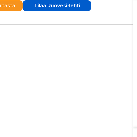
u tästä
Tilaa Ruovesi-lehti