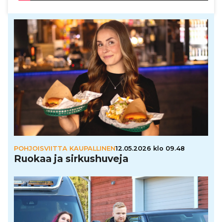
POHJOISVIITTA KAUPALLINEN
12.05.2026 klo 09.48
Ruokaa ja sir­kus­hu­veja