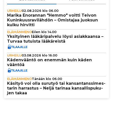
URHEILU
02.08.2026 klo 06.00
Marika Enorannan "Hemmo" voitti Teivon
Kunin­kuus­ra­vi­läh­dön – Omistajaa juoksun
kulku hirvitti
ELÄMÄNMENO
Eilen klo 14.00
Yksi­tyi­nen lää­kä­ri­pal­velu löysi asi­ak­kaansa –
Turvaa tutuista lää­kä­reistä
URHEILU
03.08.2026 klo 16.00
Käden­vääntö on enemmän kuin käden
vääntöä
ELÄMÄNMENO
Tänään klo 06.00
Käsityö voi olla surutyö tai kan­san­tans­si­mes­
ta­rin harrastus – Neljä tarinaa kan­sal­lis­pu­ku­
jen takaa