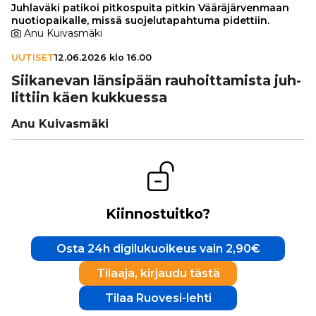
Juhlaväki patikoi pitkospuita pitkin Vääräjärvenmaan
nuotiopaikalle, missä suojelutapahtuma pidettiin.
Anu Kuivasmäki
UUTISET
12.06.2026 klo 16.00
Sii­ka­ne­van länsipään rau­hoit­ta­mista juh­
lit­tiin käen kukkuessa
Anu Kuivasmäki
Kiinnostuitko?
Osta 24h digilukuoikeus vain 2,90€
Tilaaja, kirjaudu tästä
Tilaa Ruovesi-lehti