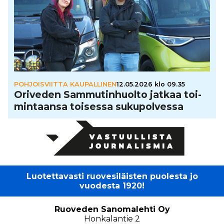
POHJOISVIITTA KAUPALLINEN
12.05.2026 klo 09.35
Oriveden Sam­mu­tin­huolto jatkaa toi­
min­taansa toisessa suku­pol­vessa
Luotettavasti ruovesiläisten puolesta jo
vuodesta 1920!
Ruoveden Sanomalehti Oy
Honkalantie 2