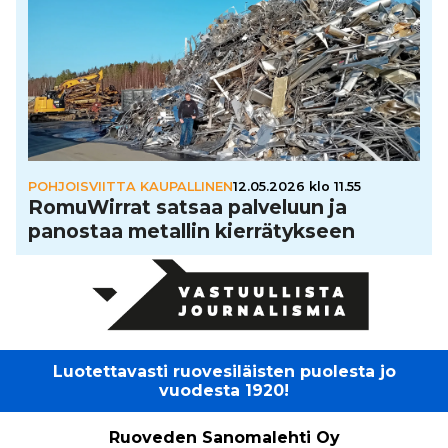
POHJOISVIITTA KAUPALLINEN
12.05.2026 klo 11.55
Romu­Wir­rat satsaa palveluun ja
panostaa metallin kier­rä­tyk­seen
Luotettavasti ruovesiläisten puolesta jo
vuodesta 1920!
Ruoveden Sanomalehti Oy