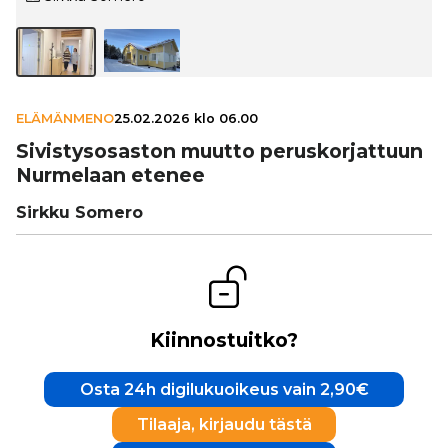
ELÄMÄNMENO
25.02.2026 klo 06.00
Sivis­ty­so­sas­ton muutto perus­kor­jat­tuun
Nurmelaan etenee
Sirkku Somero
Kiinnostuitko?
Osta 24h digilukuoikeus vain 2,90€
Tilaaja, kirjaudu tästä