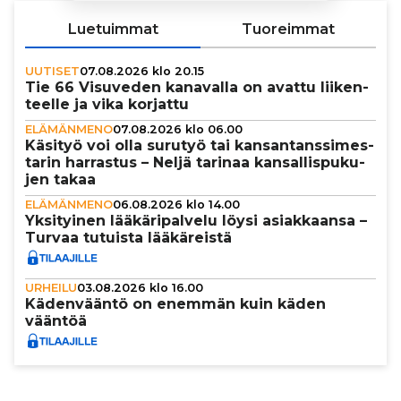
Luetuimmat
Tuoreimmat
UUTISET
07.08.2026 klo 20.15
Tie 66 Visuveden kanavalla on avattu lii­ken­
teelle ja vika korjattu
ELÄMÄNMENO
07.08.2026 klo 06.00
Käsityö voi olla surutyö tai kan­san­tans­si­mes­
ta­rin harrastus – Neljä tarinaa kan­sal­lis­pu­ku­
jen takaa
ELÄMÄNMENO
06.08.2026 klo 14.00
Yksi­tyi­nen lää­kä­ri­pal­velu löysi asi­ak­kaansa –
Turvaa tutuista lää­kä­reistä
URHEILU
03.08.2026 klo 16.00
Käden­vääntö on enemmän kuin käden
vääntöä