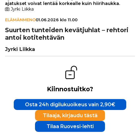
ajatukset voivat lentää korkealle kuin hiirihaukka.
Jyrki Liikka
ELÄMÄNMENO
01.06.2026 klo 11.00
Suurten tunteiden kevät­juh­lat – rehtori
antoi koti­teh­tä­vän
Jyrki Liikka
Kiinnostuitko?
Osta 24h digilukuoikeus vain 2,90€
Tilaaja, kirjaudu tästä
Tilaa Ruovesi-lehti