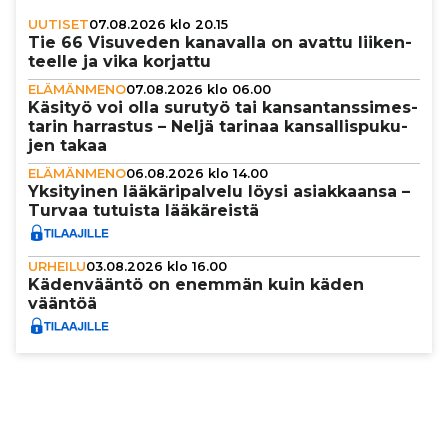
UUTISET
07.08.2026 klo 20.15
Tie 66 Visuveden kanavalla on avattu lii­ken­
teelle ja vika korjattu
ELÄMÄNMENO
07.08.2026 klo 06.00
Käsityö voi olla surutyö tai kan­san­tans­si­mes­
ta­rin harrastus – Neljä tarinaa kan­sal­lis­pu­ku­
jen takaa
ELÄMÄNMENO
06.08.2026 klo 14.00
Yksi­tyi­nen lää­kä­ri­pal­velu löysi asi­ak­kaansa –
Turvaa tutuista lää­kä­reistä
URHEILU
03.08.2026 klo 16.00
Käden­vääntö on enemmän kuin käden
vääntöä