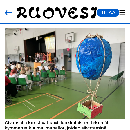
TILAA
Oivansalia koristivat kuvisluokkalaisten tekemät
kymmenet kuumailmapallot, joiden siivittäminä