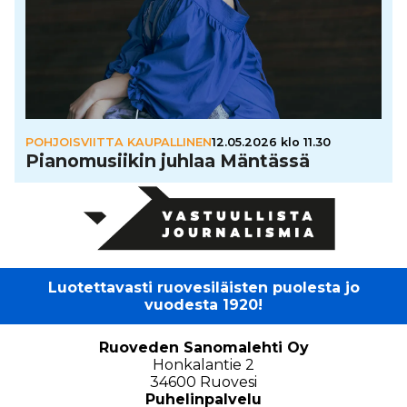
POHJOISVIITTA KAUPALLINEN
12.05.2026 klo 11.30
Pia­no­mu­sii­kin juhlaa Mäntässä
Luotettavasti ruovesiläisten puolesta jo
vuodesta 1920!
Ruoveden Sanomalehti Oy
Honkalantie 2
34600 Ruovesi
Puhelinpalvelu