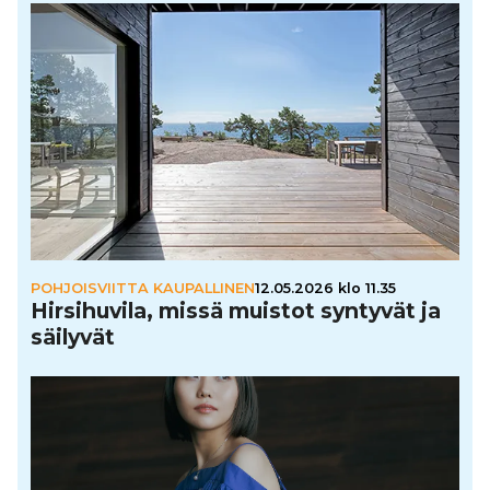
POHJOISVIITTA KAUPALLINEN
12.05.2026 klo 11.35
Hir­si­hu­vila, missä muistot syntyvät ja
säilyvät