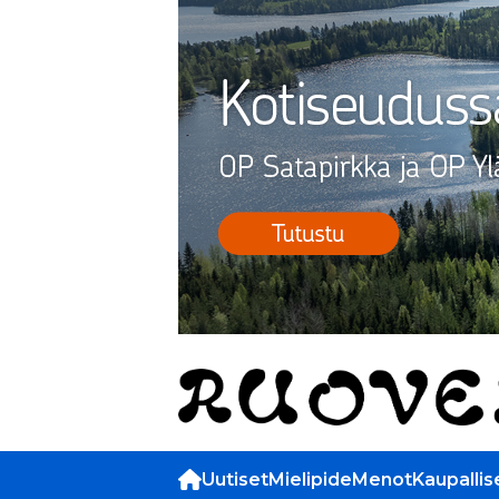
Uutiset
Mielipide
Menot
Kaupallis