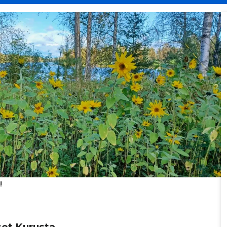
!
set Kurusta