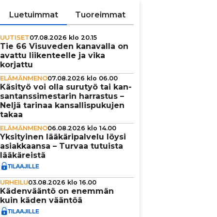
Luetuimmat
Tuoreimmat
UUTISET
07.08.2026 klo 20.15
Tie 66 Visuveden kanavalla on
avattu lii­ken­teelle ja vika
korjattu
ELÄMÄNMENO
07.08.2026 klo 06.00
Käsityö voi olla surutyö tai kan­
san­tans­si­mes­ta­rin harrastus –
Neljä tarinaa kan­sal­lis­pu­ku­jen
takaa
ELÄMÄNMENO
06.08.2026 klo 14.00
Yksi­tyi­nen lää­kä­ri­pal­velu löysi
asi­ak­kaansa – Turvaa tutuista
lää­kä­reistä
URHEILU
03.08.2026 klo 16.00
Käden­vääntö on enemmän
kuin käden vääntöä