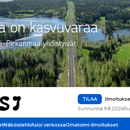
TILAA
Ilmoitukse
Sunnuntai 9.8.2026
Ru
et
Näköislehti
Asioi verkossa
Omatoimi-ilmoitukset