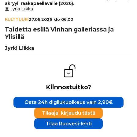
akryyli raakapaellavalle (2026).
Jyrki Liikka
KULTTUURI
27.06.2026 klo 06.00
Taidetta esillä Vinhan gal­le­ri­assa ja
Ylisillä
Jyrki Liikka
Kiinnostuitko?
Osta 24h digilukuoikeus vain 2,90€
Tilaaja, kirjaudu tästä
Tilaa Ruovesi-lehti