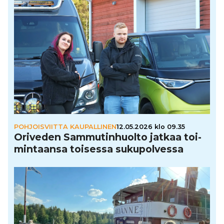
POHJOISVIITTA KAUPALLINEN
12.05.2026 klo 09.35
Oriveden Sam­mu­tin­huolto jatkaa toi­
min­taansa toisessa suku­pol­vessa