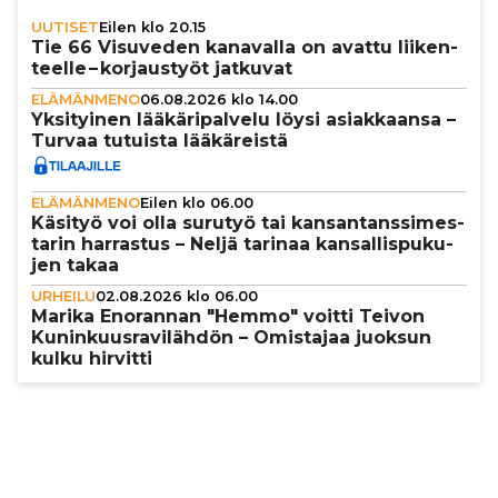
UUTISET
Eilen klo 20.15
Tie 66 Visuveden kanavalla on avattu lii­ken­
teelle – kor­jaus­työt jatkuvat
ELÄMÄNMENO
06.08.2026 klo 14.00
Yksi­tyi­nen lää­kä­ri­pal­velu löysi asi­ak­kaansa –
Turvaa tutuista lää­kä­reistä
ELÄMÄNMENO
Eilen klo 06.00
Käsityö voi olla surutyö tai kan­san­tans­si­mes­
ta­rin harrastus – Neljä tarinaa kan­sal­lis­pu­ku­
jen takaa
URHEILU
02.08.2026 klo 06.00
Marika Enorannan "Hemmo" voitti Teivon
Kunin­kuus­ra­vi­läh­dön – Omistajaa juoksun
kulku hirvitti