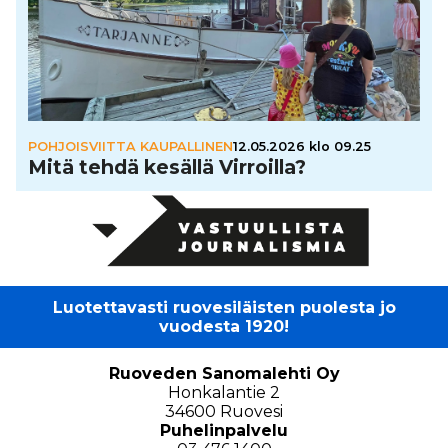
POHJOISVIITTA KAUPALLINEN
12.05.2026 klo 09.25
Mitä tehdä kesällä Virroilla?
Luotettavasti ruovesiläisten puolesta jo
vuodesta 1920!
Ruoveden Sanomalehti Oy
Honkalantie 2
34600 Ruovesi
Puhelinpalvelu