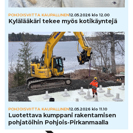
POHJOISVIITTA KAUPALLINEN
12.05.2026 klo 12.00
Kylä­lää­käri tekee myös koti­käyn­tejä
POHJOISVIITTA KAUPALLINEN
12.05.2026 klo 11.10
Luo­tet­tava kumppani raken­ta­mi­sen
poh­ja­töi­hin Pohjois-Pir­kan­maalla