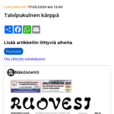
LUKIJAKUVAT
17.03.2026 klo 13.00
Tal­vi­pu­kui­nen kärppä
Share
Facebook
WhatsApp
Email
Ruovesi
Ota yhteyttä toimitukseen
Näköislehti