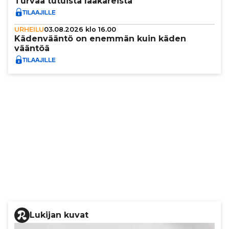
Turvaa tutuista lää­kä­reistä
URHEILU
03.08.2026 klo 16.00
Käden­vääntö on enemmän kuin käden
vääntöä
Lukijan kuvat