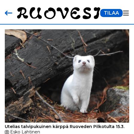
TILAA
Utelias talvipukuinen kärppä Ruoveden Pilkotulta 15.3.
Esko Lahtinen