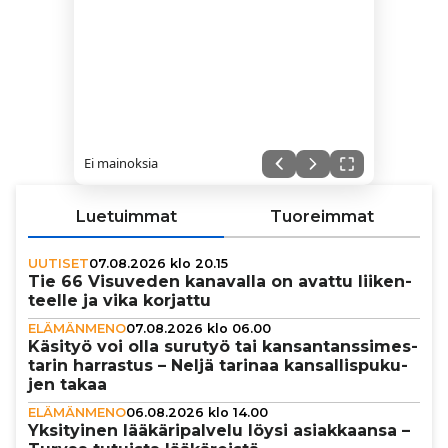
Ei mainoksia
Luetuimmat
Tuoreimmat
UUTISET
07.08.2026 klo 20.15
Tie 66 Visuveden kanavalla on avattu lii­ken­
teelle ja vika korjattu
ELÄMÄNMENO
07.08.2026 klo 06.00
Käsityö voi olla surutyö tai kan­san­tans­si­mes­
ta­rin harrastus – Neljä tarinaa kan­sal­lis­pu­ku­
jen takaa
ELÄMÄNMENO
06.08.2026 klo 14.00
Yksi­tyi­nen lää­kä­ri­pal­velu löysi asi­ak­kaansa –