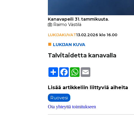
Kanavapeili 31. tammikuuta.
Raimo Västilä
LUKIJAKUVAT
13.02.2026 klo 16.00
LU­KI­JAN KUVA
Tal­vi­tai­detta kanavalla
Share
Facebook
WhatsApp
Email
Ruovesi
Ota yhteyttä toimitukseen