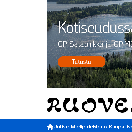
Uutiset
Mielipide
Menot
Kaupallis