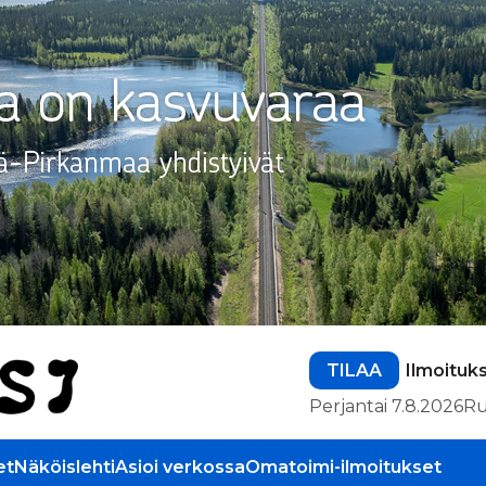
TILAA
Ilmoituk
Perjantai 7.8.2026
Ru
et
Näköislehti
Asioi verkossa
Omatoimi-ilmoitukset