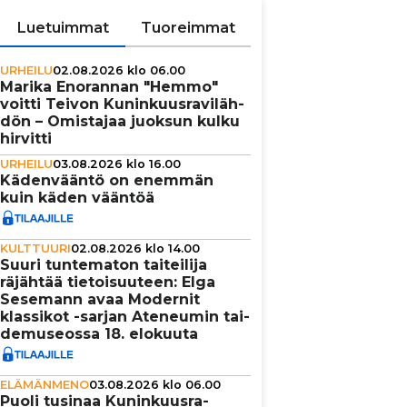
Luetuimmat
Tuoreimmat
URHEILU
02.08.2026 klo 06.00
Marika Enorannan "Hemmo"
voitti Teivon Kunin­kuus­ra­vi­läh­
dön – Omistajaa juoksun kulku
hirvitti
URHEILU
03.08.2026 klo 16.00
Käden­vääntö on enemmän
kuin käden vääntöä
KULTTUURI
02.08.2026 klo 14.00
Suuri tun­te­ma­ton tai­tei­lija
räjähtää tie­toi­suu­teen: Elga
Sesemann avaa Modernit
klassikot -sarjan Ateneumin tai­
de­mu­se­ossa 18. elokuuta
ELÄMÄNMENO
03.08.2026 klo 06.00
Puoli tusinaa Kunin­kuus­ra­