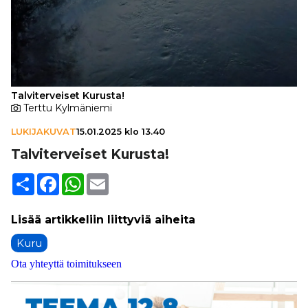
Talviterveiset Kurusta!
Terttu Kylmäniemi
LUKIJAKUVAT
15.01.2025 klo 13.40
Tal­vi­ter­vei­set Kurusta!
Share
Facebook
WhatsApp
Email
Kuru
Ota yhteyttä toimitukseen