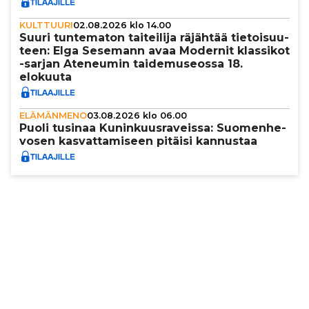
KULTTUURI
02.08.2026 klo 14.00
Suuri tun­te­ma­ton tai­tei­lija räjähtää tie­toi­suu­
teen: Elga Sesemann avaa Modernit klassikot
-sarjan Ateneumin tai­de­mu­se­ossa 18.
elokuuta
ELÄMÄNMENO
03.08.2026 klo 06.00
Puoli tusinaa Kunin­kuus­ra­veissa: Suo­men­he­
vo­sen kas­vat­ta­mi­seen pitäisi kannustaa