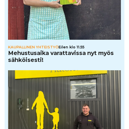
KAUPALLINEN YHTEISTYÖ
Eilen klo 11.55
Mehus­tu­saika varat­ta­vissa nyt myös
säh­köi­sesti!