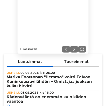
Ei mainoksia
Luetuimmat
Tuoreimmat
URHEILU
02.08.2026 klo 06.00
Marika Enorannan "Hemmo" voitti Teivon
Kunin­kuus­ra­vi­läh­dön – Omistajaa juoksun
kulku hirvitti
URHEILU
03.08.2026 klo 16.00
Käden­vääntö on enemmän kuin käden
vääntöä