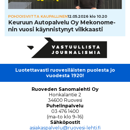
POHJOISVIITTA KAUPALLINEN
12.05.2026 klo 10.20
Keuruun Auto­pal­velu Oy Meko­no­me­
nin vuosi käyn­nis­ty­nyt vilk­kaasti
Luotettavasti ruovesiläisten puolesta jo
vuodesta 1920!
Ruoveden Sanomalehti Oy
Honkalantie 2
34600 Ruovesi
Puhelinpalvelu
03 476 1400
(ma–to klo 9–16)
Sähköpostit
asiakaspalvelu@ruovesi-lehti.fi