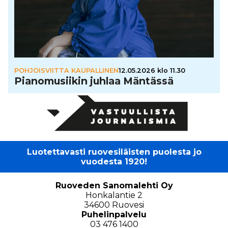
POHJOISVIITTA KAUPALLINEN
12.05.2026 klo 11.30
Pia­no­mu­sii­kin juhlaa Mäntässä
Luotettavasti ruovesiläisten puolesta jo
vuodesta 1920!
Ruoveden Sanomalehti Oy
Honkalantie 2
34600 Ruovesi
Puhelinpalvelu
03 476 1400