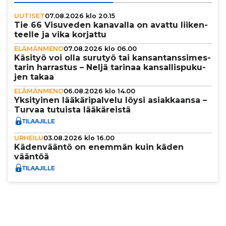
UUTISET
07.08.2026 klo 20.15
Tie 66 Visuveden kanavalla on avattu lii­ken­
teelle ja vika korjattu
ELÄMÄNMENO
07.08.2026 klo 06.00
Käsityö voi olla surutyö tai kan­san­tans­si­mes­
ta­rin harrastus – Neljä tarinaa kan­sal­lis­pu­ku­
jen takaa
ELÄMÄNMENO
06.08.2026 klo 14.00
Yksi­tyi­nen lää­kä­ri­pal­velu löysi asi­ak­kaansa –
Turvaa tutuista lää­kä­reistä
URHEILU
03.08.2026 klo 16.00
Käden­vääntö on enemmän kuin käden
vääntöä