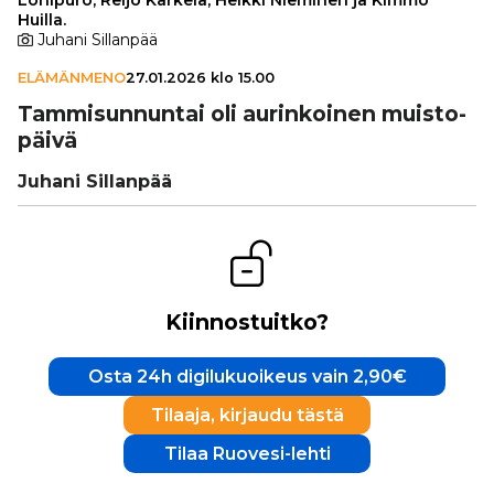
Huilla.
Juhani Sillanpää
ELÄMÄNMENO
27.01.2026 klo 15.00
Tam­mi­sun­nun­tai oli aurin­koi­nen muis­to­
päivä
Juhani Sillanpää
Kiinnostuitko?
Osta 24h digilukuoikeus vain 2,90€
Tilaaja, kirjaudu tästä
Tilaa Ruovesi-lehti