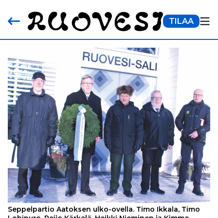
TILAA
Seppelpartio Aatoksen ulko-ovella. Timo Ikkala, Timo
Lohipuro, Reijo Kärkelä, Heikki Nieminen ja Kimmo