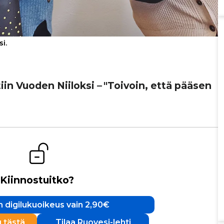
i.
tiin Vuoden Niiloksi – "Toivoin, että pääsen
Kiinnostuitko?
 digilukuoikeus vain 2,90€
u tästä
Tilaa Ruovesi-lehti