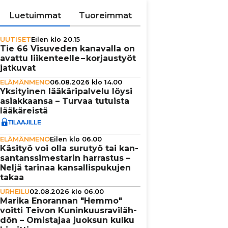
Luetuimmat
Tuoreimmat
UUTISET
Eilen klo 20.15
Tie 66 Visuveden kanavalla on
avattu lii­ken­teelle – kor­jaus­työt
jatkuvat
ELÄMÄNMENO
06.08.2026 klo 14.00
Yksi­tyi­nen lää­kä­ri­pal­velu löysi
asi­ak­kaansa – Turvaa tutuista
lää­kä­reistä
ELÄMÄNMENO
Eilen klo 06.00
Käsityö voi olla surutyö tai kan­
san­tans­si­mes­ta­rin harrastus –
Neljä tarinaa kan­sal­lis­pu­ku­jen
takaa
URHEILU
02.08.2026 klo 06.00
Marika Enorannan "Hemmo"
voitti Teivon Kunin­kuus­ra­vi­läh­
dön – Omistajaa juoksun kulku