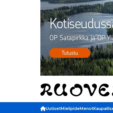
Uutiset
Mielipide
Menot
Kaupallis