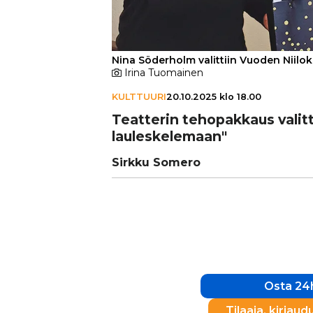
Nina Söderholm valittiin Vuoden Niiloks
Irina Tuomainen
KULTTUURI
20.10.2025 klo 18.00
Teatterin teho­pak­kaus valit
lau­les­ke­le­maan"
Sirkku Somero
Osta 24h
Tilaaja, kirjaud