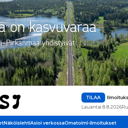
TILAA
Ilmoituk
Lauantai 8.8.2026
Ru
et
Näköislehti
Asioi verkossa
Omatoimi-ilmoitukset