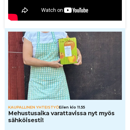
KAUPALLINEN YHTEISTYÖ
Eilen klo 11.55
Mehus­tu­saika varat­ta­vissa nyt myös
säh­köi­sesti!