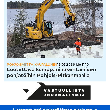
POHJOISVIITTA KAUPALLINEN
12.05.2026 klo 11.10
Luo­tet­tava kumppani raken­ta­mi­sen
poh­ja­töi­hin Pohjois-Pir­kan­maalla
Luotettavasti ruovesiläisten puolesta jo