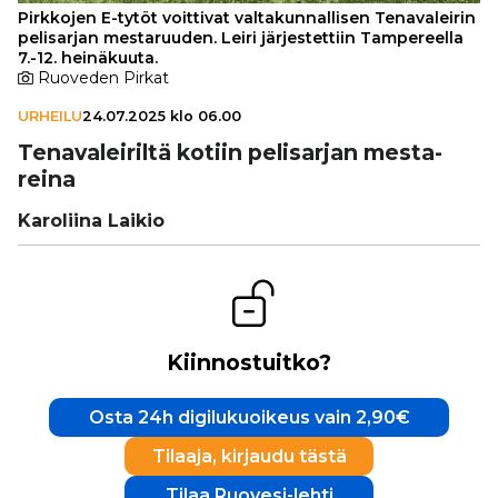
Pirkkojen E-tytöt voittivat valtakunnallisen Tenavaleirin
pelisarjan mestaruuden. Leiri järjestettiin Tampereella
7.-12. heinäkuuta.
Ruoveden Pirkat
URHEILU
24.07.2025 klo 06.00
Tena­va­lei­riltä kotiin peli­sar­jan mes­ta­
reina
Karoliina Laikio
Kiinnostuitko?
Osta 24h digilukuoikeus vain 2,90€
Tilaaja, kirjaudu tästä
Tilaa Ruovesi-lehti