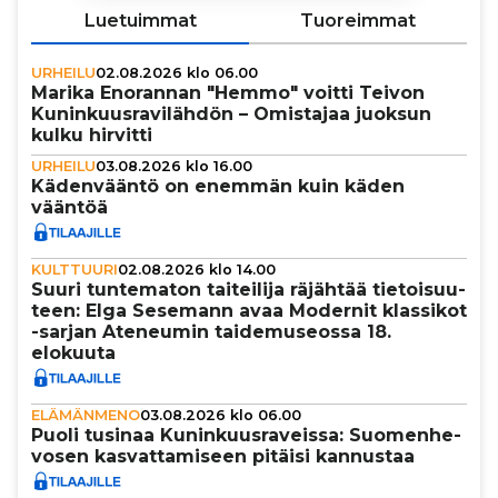
Luetuimmat
Tuoreimmat
URHEILU
02.08.2026 klo 06.00
Marika Enorannan "Hemmo" voitti Teivon
Kunin­kuus­ra­vi­läh­dön – Omistajaa juoksun
kulku hirvitti
URHEILU
03.08.2026 klo 16.00
Käden­vääntö on enemmän kuin käden
vääntöä
KULTTUURI
02.08.2026 klo 14.00
Suuri tun­te­ma­ton tai­tei­lija räjähtää tie­toi­suu­
teen: Elga Sesemann avaa Modernit klassikot
-sarjan Ateneumin tai­de­mu­se­ossa 18.
elokuuta
ELÄMÄNMENO
03.08.2026 klo 06.00
Puoli tusinaa Kunin­kuus­ra­veissa: Suo­men­he­
vo­sen kas­vat­ta­mi­seen pitäisi kannustaa