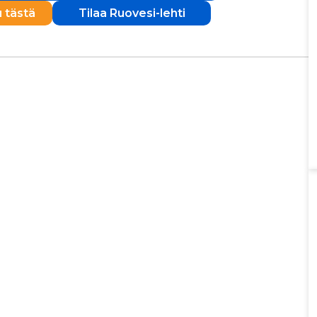
u tästä
Tilaa Ruovesi-lehti