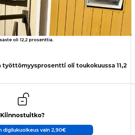
te oli 12,2 prosenttia.
 työt­tö­myysp­ro­sentti oli tou­ko­kuussa 11,2
Kiinnostuitko?
 digilukuoikeus vain 2,90€