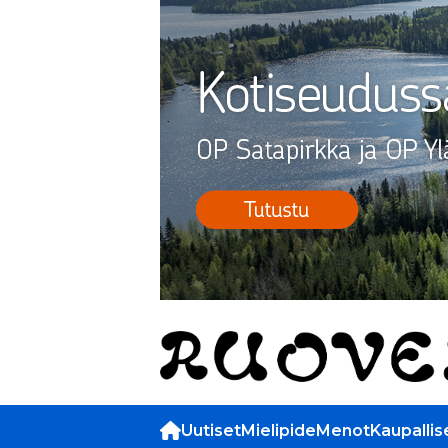
Uutiset
Mielipide
Menot
Kaupallis