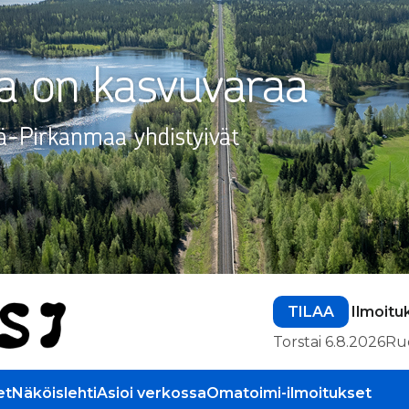
TILAA
Ilmoitu
Torstai 6.8.2026
Ru
et
Näköislehti
Asioi verkossa
Omatoimi-ilmoitukset