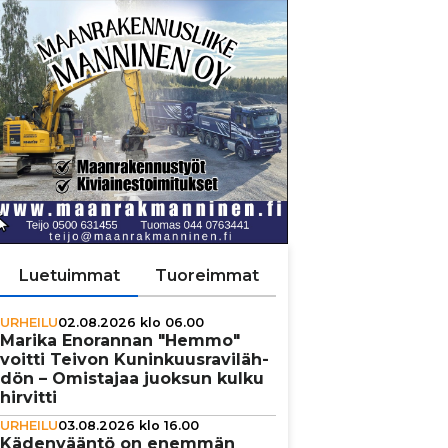
Luetuimmat
Tuoreimmat
URHEILU
02.08.2026 klo 06.00
Marika Enorannan "Hemmo"
voitti Teivon Kunin­kuus­ra­vi­läh­
dön – Omistajaa juoksun kulku
hirvitti
URHEILU
03.08.2026 klo 16.00
Käden­vääntö on enemmän