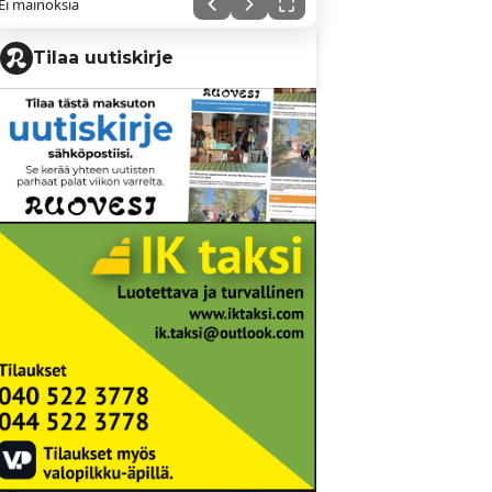
Ei mainoksia
Tilaa uutiskirje