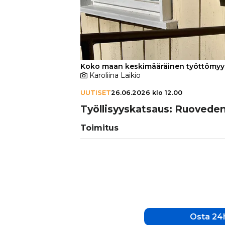
Koko maan keskimääräinen työttömyysas
Karoliina Laikio
UUTISET
26.06.2026 klo 12.00
Työl­li­syys­kat­saus: Ruoveden
Toimitus
Osta 24h