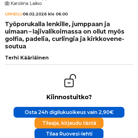
Karoliina Laikio
URHEILU
06.02.2026 klo 06.00
Työ­po­ru­kalla lenkille, jumppaan ja
uimaan – laji­va­li­koi­massa on ollut myös
golfia, padelia, curlingia ja kirk­ko­ve­ne­
sou­tua
Terhi Kääriäinen
Kiinnostuitko?
Osta 24h digilukuoikeus vain 2,90€
Tilaaja, kirjaudu tästä
Tilaa Ruovesi-lehti