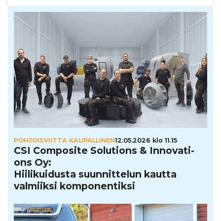
POHJOISVIITTA KAUPALLINEN
12.05.2026 klo 11.15
CSI Composite Solutions & Inno­va­ti­
ons Oy:
Hii­li­kui­dusta suun­nit­te­lun kautta
valmiiksi kom­po­nen­tiksi