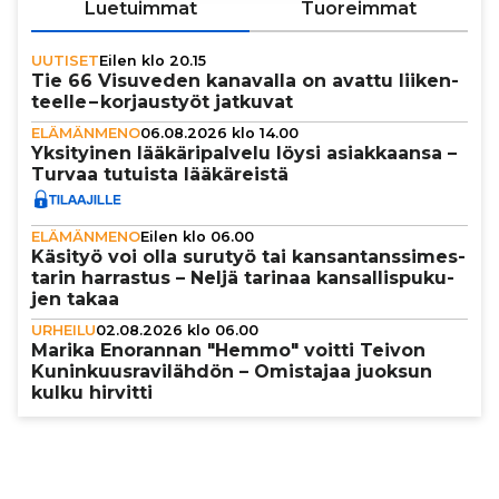
Luetuimmat
Tuoreimmat
UUTISET
Eilen klo 20.15
Tie 66 Visuveden kanavalla on avattu lii­ken­
teelle – kor­jaus­työt jatkuvat
ELÄMÄNMENO
06.08.2026 klo 14.00
Yksi­tyi­nen lää­kä­ri­pal­velu löysi asi­ak­kaansa –
Turvaa tutuista lää­kä­reistä
ELÄMÄNMENO
Eilen klo 06.00
Käsityö voi olla surutyö tai kan­san­tans­si­mes­
ta­rin harrastus – Neljä tarinaa kan­sal­lis­pu­ku­
jen takaa
URHEILU
02.08.2026 klo 06.00
Marika Enorannan "Hemmo" voitti Teivon
Kunin­kuus­ra­vi­läh­dön – Omistajaa juoksun
kulku hirvitti