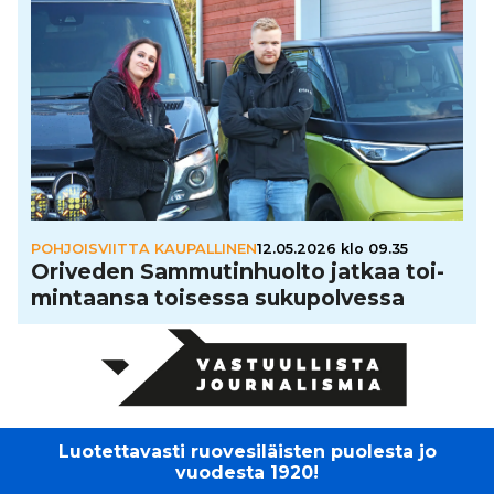
POHJOISVIITTA KAUPALLINEN
12.05.2026 klo 09.35
Oriveden Sam­mu­tin­huolto jatkaa toi­
min­taansa toisessa suku­pol­vessa
Luotettavasti ruovesiläisten puolesta jo
vuodesta 1920!