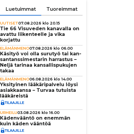
Luetuimmat
Tuoreimmat
UUTISET
07.08.2026 klo 20.15
Tie 66 Visuveden kanavalla on
avattu lii­ken­teelle ja vika
korjattu
ELÄMÄNMENO
07.08.2026 klo 06.00
Käsityö voi olla surutyö tai kan­
san­tans­si­mes­ta­rin harrastus –
Neljä tarinaa kan­sal­lis­pu­ku­jen
takaa
ELÄMÄNMENO
06.08.2026 klo 14.00
Yksi­tyi­nen lää­kä­ri­pal­velu löysi
asi­ak­kaansa – Turvaa tutuista
lää­kä­reistä
URHEILU
03.08.2026 klo 16.00
Käden­vääntö on enemmän
kuin käden vääntöä