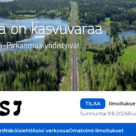
TILAA
Ilmoitukse
Sunnuntai 9.8.2026
Ru
et
Näköislehti
Asioi verkossa
Omatoimi-ilmoitukset