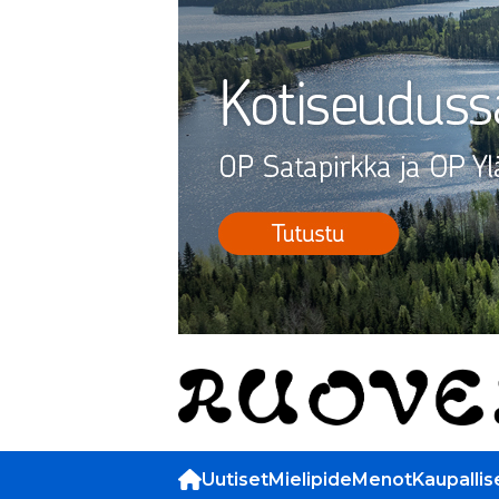
Uutiset
Mielipide
Menot
Kaupallis