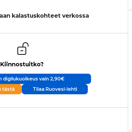
an kalas­tus­koh­teet verkossa
Kiinnostuitko?
 digilukuoikeus vain 2,90€
u tästä
Tilaa Ruovesi-lehti