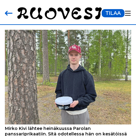
TILAA
Mirko Kivi lähtee heinäkuussa Parolan
panssariprikaatiin. Sitä odotellessa hän on kesätöissä