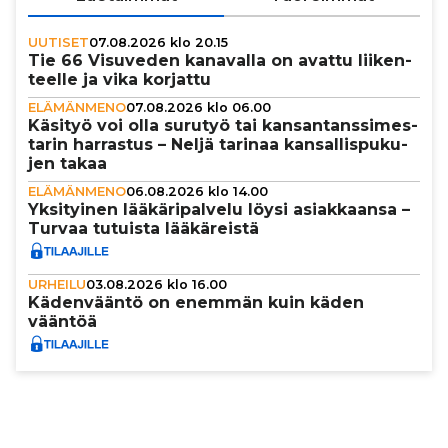
UUTISET
07.08.2026 klo 20.15
Tie 66 Visuveden kanavalla on avattu lii­ken­
teelle ja vika korjattu
ELÄMÄNMENO
07.08.2026 klo 06.00
Käsityö voi olla surutyö tai kan­san­tans­si­mes­
ta­rin harrastus – Neljä tarinaa kan­sal­lis­pu­ku­
jen takaa
ELÄMÄNMENO
06.08.2026 klo 14.00
Yksi­tyi­nen lää­kä­ri­pal­velu löysi asi­ak­kaansa –
Turvaa tutuista lää­kä­reistä
URHEILU
03.08.2026 klo 16.00
Käden­vääntö on enemmän kuin käden
vääntöä