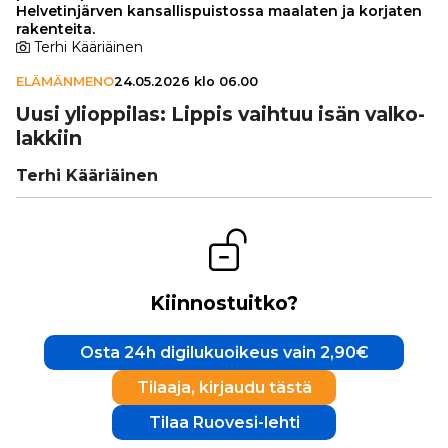
Helvetinjärven kansallispuistossa maalaten ja korjaten
rakenteita.
Terhi Kääriäinen
ELÄMÄNMENO
24.05.2026 klo 06.00
Uusi yli­op­pi­las: Lippis vaihtuu isän val­ko­
lak­kiin
Terhi Kääriäinen
Kiinnostuitko?
Osta 24h digilukuoikeus vain 2,90€
Tilaaja, kirjaudu tästä
Tilaa Ruovesi-lehti