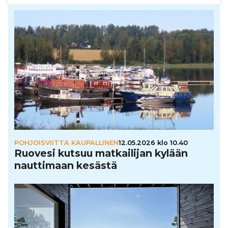
POHJOISVIITTA KAUPALLINEN
12.05.2026 klo 10.40
Ruovesi kutsuu mat­kai­li­jan kylään
naut­ti­maan kesästä