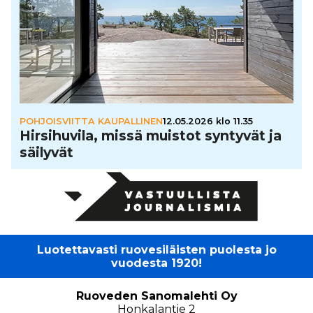
POHJOISVIITTA KAUPALLINEN
12.05.2026 klo 11.35
Hir­si­hu­vila, missä muistot syntyvät ja
säilyvät
Luotettavasti ruovesiläisten puolesta jo
vuodesta 1920!
Ruoveden Sanomalehti Oy
Honkalantie 2