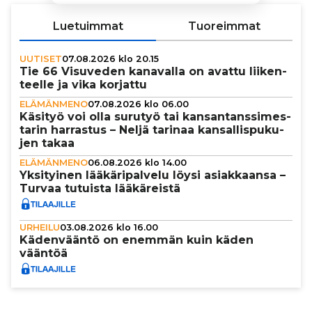
Luetuimmat
Tuoreimmat
UUTISET
07.08.2026 klo 20.15
Tie 66 Visuveden kanavalla on avattu lii­ken­
teelle ja vika korjattu
ELÄMÄNMENO
07.08.2026 klo 06.00
Käsityö voi olla surutyö tai kan­san­tans­si­mes­
ta­rin harrastus – Neljä tarinaa kan­sal­lis­pu­ku­
jen takaa
ELÄMÄNMENO
06.08.2026 klo 14.00
Yksi­tyi­nen lää­kä­ri­pal­velu löysi asi­ak­kaansa –
Turvaa tutuista lää­kä­reistä
URHEILU
03.08.2026 klo 16.00
Käden­vääntö on enemmän kuin käden
vääntöä