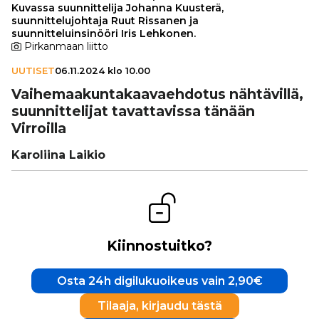
Kuvassa suunnittelija Johanna Kuusterä,
suunnittelujohtaja Ruut Rissanen ja
suunnitteluinsinööri Iris Lehkonen.
Pirkanmaan liitto
UUTISET
06.11.2024 klo 10.00
Vai­he­maa­kun­ta­kaa­va­eh­do­tus näh­tä­villä,
suun­nit­te­li­jat tavat­ta­vissa tänään
Virroilla
Karoliina Laikio
Kiinnostuitko?
Osta 24h digilukuoikeus vain 2,90€
Tilaaja, kirjaudu tästä