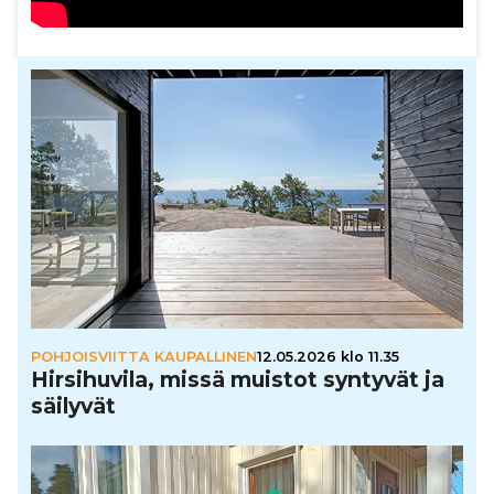
POHJOISVIITTA KAUPALLINEN
12.05.2026 klo 11.35
Hir­si­hu­vila, missä muistot syntyvät ja
säilyvät