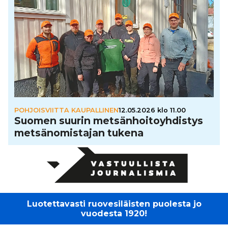
POHJOISVIITTA KAUPALLINEN
12.05.2026 klo 11.00
Suomen suurin met­sän­hoi­to­yh­dis­tys
met­sä­no­mis­ta­jan tukena
Luotettavasti ruovesiläisten puolesta jo
vuodesta 1920!