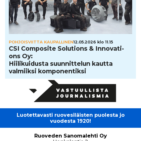
POHJOISVIITTA KAUPALLINEN
12.05.2026 klo 11.15
CSI Composite Solutions & Inno­va­ti­
ons Oy:
Hii­li­kui­dusta suun­nit­te­lun kautta
valmiiksi kom­po­nen­tiksi
Luotettavasti ruovesiläisten puolesta jo
vuodesta 1920!
Ruoveden Sanomalehti Oy