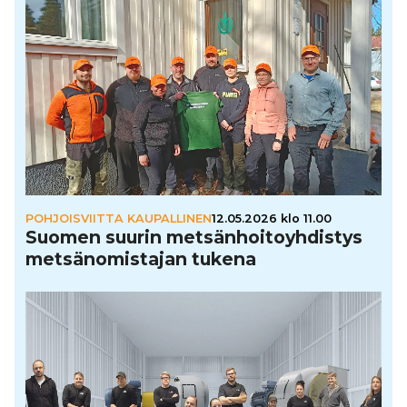
POHJOISVIITTA KAUPALLINEN
12.05.2026 klo 11.00
Suomen suurin met­sän­hoi­to­yh­dis­tys
met­sä­no­mis­ta­jan tukena