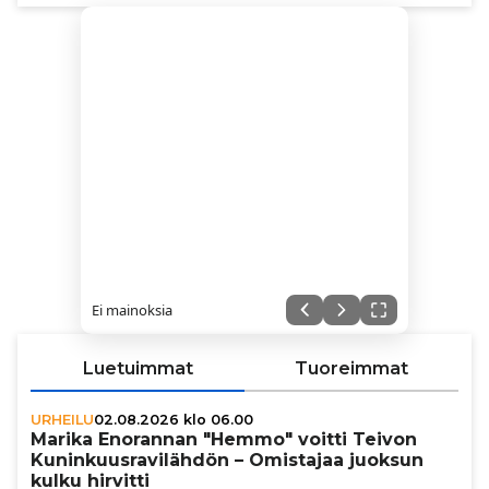
Ei mainoksia
Luetuimmat
Tuoreimmat
URHEILU
02.08.2026 klo 06.00
Marika Enorannan "Hemmo" voitti Teivon
Kunin­kuus­ra­vi­läh­dön – Omistajaa juoksun
kulku hirvitti