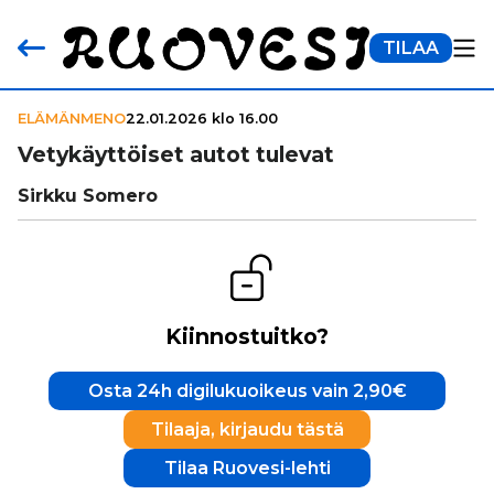
TILAA
ELÄMÄNMENO
22.01.2026 klo 16.00
Vety­käyt­töi­set autot tulevat
Sirkku Somero
Kiinnostuitko?
Osta 24h digilukuoikeus vain 2,90€
Tilaaja, kirjaudu tästä
Tilaa Ruovesi-lehti