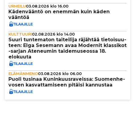
URHEILU
03.08.2026 klo 16.00
Käden­vääntö on enemmän kuin käden
vääntöä
KULTTUURI
02.08.2026 klo 14.00
Suuri tun­te­ma­ton tai­tei­lija räjähtää tie­toi­suu­
teen: Elga Sesemann avaa Modernit klassikot
-sarjan Ateneumin tai­de­mu­se­ossa 18.
elokuuta
ELÄMÄNMENO
03.08.2026 klo 06.00
Puoli tusinaa Kunin­kuus­ra­veissa: Suo­men­he­
vo­sen kas­vat­ta­mi­seen pitäisi kannustaa