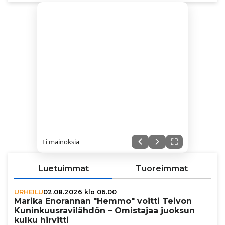
Ei mainoksia
Luetuimmat
Tuoreimmat
URHEILU
02.08.2026 klo 06.00
Marika Enorannan "Hemmo" voitti Teivon
Kunin­kuus­ra­vi­läh­dön – Omistajaa juoksun
kulku hirvitti