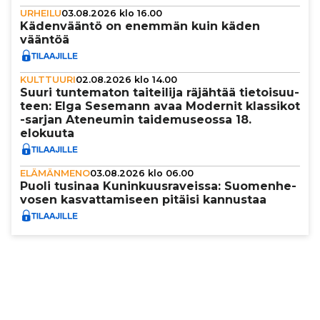
URHEILU
03.08.2026 klo 16.00
Käden­vääntö on enemmän kuin käden
vääntöä
KULTTUURI
02.08.2026 klo 14.00
Suuri tun­te­ma­ton tai­tei­lija räjähtää tie­toi­suu­
teen: Elga Sesemann avaa Modernit klassikot
-sarjan Ateneumin tai­de­mu­se­ossa 18.
elokuuta
ELÄMÄNMENO
03.08.2026 klo 06.00
Puoli tusinaa Kunin­kuus­ra­veissa: Suo­men­he­
vo­sen kas­vat­ta­mi­seen pitäisi kannustaa