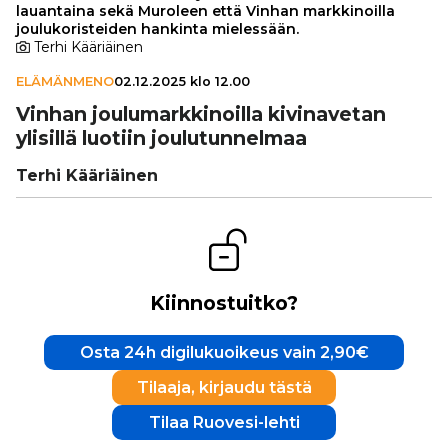
lauantaina sekä Muroleen että Vinhan markkinoilla
joulukoristeiden hankinta mielessään.
Terhi Kääriäinen
ELÄMÄNMENO
02.12.2025 klo 12.00
Vinhan jou­lu­mark­ki­noilla kivi­na­ve­tan
ylisillä luotiin jou­lu­tun­nel­maa
Terhi Kääriäinen
Kiinnostuitko?
Osta 24h digilukuoikeus vain 2,90€
Tilaaja, kirjaudu tästä
Tilaa Ruovesi-lehti