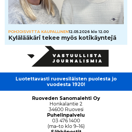
POHJOISVIITTA KAUPALLINEN
12.05.2026 klo 12.00
Kylä­lää­käri tekee myös koti­käyn­tejä
Luotettavasti ruovesiläisten puolesta jo
vuodesta 1920!
Ruoveden Sanomalehti Oy
Honkalantie 2
34600 Ruovesi
Puhelinpalvelu
03 476 1400
(ma–to klo 9–16)
Sähköpostit