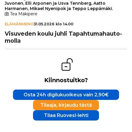
Juvonen, Elli Arponen ja Usva Tennberg, Aatto
Harmanen, Mikael Nyenipok ja Teppo Leppämäki.
Tea Mäkipere
ELÄMÄNMENO
31.05.2026 klo 14.00
Visuveden koulu juhli Tapah­tu­ma­hau­to­
molla
Kiinnostuitko?
Osta 24h digilukuoikeus vain 2,90€
Tilaaja, kirjaudu tästä
Tilaa Ruovesi-lehti