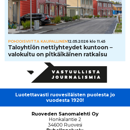
POHJOISVIITTA KAUPALLINEN
12.05.2026 klo 11.45
Talo­yh­tiön net­tiyh­tey­det kuntoon –
valokuitu on pit­käi­käi­nen ratkaisu
Luotettavasti ruovesiläisten puolesta jo
vuodesta 1920!
Ruoveden Sanomalehti Oy
Honkalantie 2
34600 Ruovesi