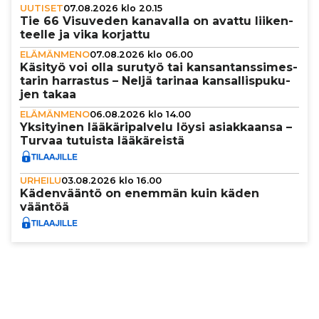
UUTISET
07.08.2026 klo 20.15
Tie 66 Visuveden kanavalla on avattu lii­ken­
teelle ja vika korjattu
ELÄMÄNMENO
07.08.2026 klo 06.00
Käsityö voi olla surutyö tai kan­san­tans­si­mes­
ta­rin harrastus – Neljä tarinaa kan­sal­lis­pu­ku­
jen takaa
ELÄMÄNMENO
06.08.2026 klo 14.00
Yksi­tyi­nen lää­kä­ri­pal­velu löysi asi­ak­kaansa –
Turvaa tutuista lää­kä­reistä
URHEILU
03.08.2026 klo 16.00
Käden­vääntö on enemmän kuin käden
vääntöä