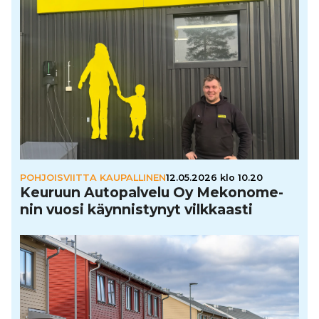
POHJOISVIITTA KAUPALLINEN
12.05.2026 klo 10.20
Keuruun Auto­pal­velu Oy Meko­no­me­
nin vuosi käyn­nis­ty­nyt vilk­kaasti