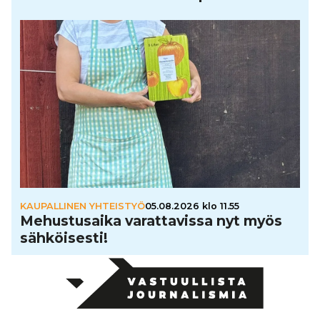
KAUPALLINEN YHTEISTYÖ
05.08.2026 klo 11.55
Mehus­tu­saika varat­ta­vissa nyt myös
säh­köi­sesti!