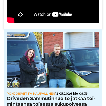
POHJOISVIITTA KAUPALLINEN
12.05.2026 klo 09.35
Oriveden Sam­mu­tin­huolto jatkaa toi­
min­taansa toisessa suku­pol­vessa