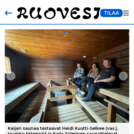
TILAA
Kaijan saunaa testaavat Heidi Kuutti-Selkee (vas.),
Vuokko Mäenpää ja Kaija Salminen saunottelevat