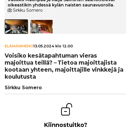
oikeastikin yhdessä kylän naisten saunavuorolla.
Sirkku Somero
ELÄMÄNMENO
13.05.2024 klo 12.00
Voisiko kesä­ta­pah­tu­man vieras
majoittua teillä? – Tietoa majoit­ta­jista
kootaan yhteen, majoit­ta­jille vinkkejä ja
kou­lu­tusta
Sirkku Somero
Kiinnostuitko?