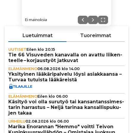
Ei mainoksia
Luetuimmat
Tuoreimmat
UUTISET
Eilen klo 20.15
Tie 66 Visuveden kanavalla on avattu lii­ken­
teelle – kor­jaus­työt jatkuvat
ELÄMÄNMENO
06.08.2026 klo 14.00
Yksi­tyi­nen lää­kä­ri­pal­velu löysi asi­ak­kaansa –
Turvaa tutuista lää­kä­reistä
ELÄMÄNMENO
Eilen klo 06.00
Käsityö voi olla surutyö tai kan­san­tans­si­mes­
ta­rin harrastus – Neljä tarinaa kan­sal­lis­pu­ku­
jen takaa
URHEILU
02.08.2026 klo 06.00
Marika Enorannan "Hemmo" voitti Teivon
Kunin­kuus­ra­vi­läh­dön – Omistajaa juoksun