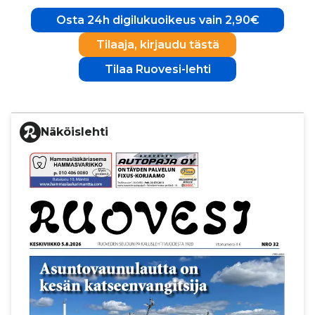
Osta 24h digilukuoikeus vain 2,90€
Tilaaja, kirjaudu tästä
Tilaa Ruovesi-lehti
Näköislehti