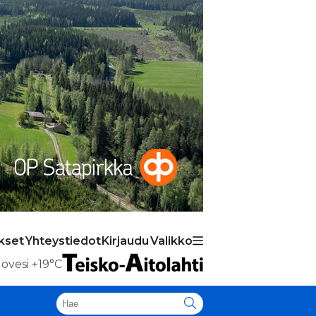
kset
Yhteystiedot
Kirjaudu
Valikko
ovesi
+19°C