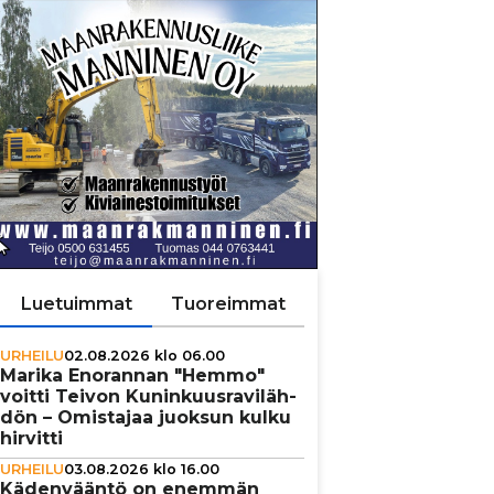
Luetuimmat
Tuoreimmat
URHEILU
02.08.2026 klo 06.00
Marika Enorannan "Hemmo"
voitti Teivon Kunin­kuus­ra­vi­läh­
dön – Omistajaa juoksun kulku
hirvitti
URHEILU
03.08.2026 klo 16.00
Käden­vääntö on enemmän