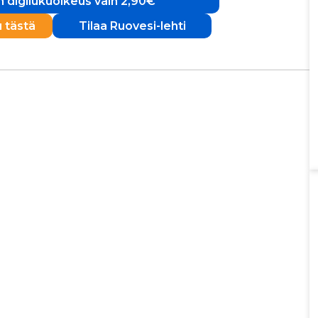
 digilukuoikeus vain 2,90€
u tästä
Tilaa Ruovesi-lehti