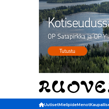
Uutiset
Mielipide
Menot
Kaupallis