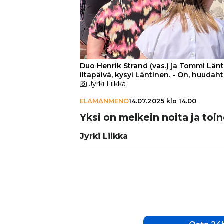
Duo Henrik Strand (vas.) ja Tommi Länt
iltapäivä, kysyi Läntinen. - On, huudaht
Jyrki Liikka
ELÄMÄNMENO
14.07.2025 klo 14.00
Yksi on melkein noita ja toin
Jyrki Liikka