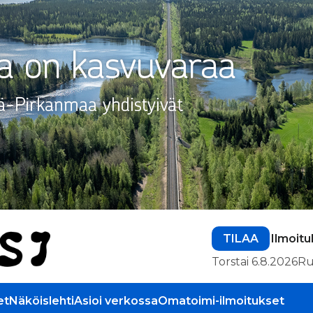
TILAA
Ilmoitu
Torstai 6.8.2026
Ru
et
Näköislehti
Asioi verkossa
Omatoimi-ilmoitukset