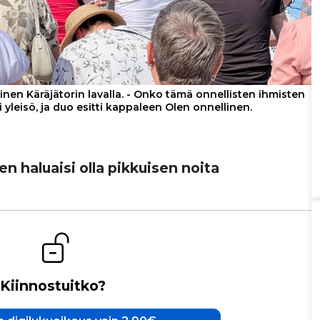
inen Käräjätorin lavalla. - Onko tämä onnellisten ihmisten
i yleisö, ja duo esitti kappaleen Olen onnellinen.
en haluaisi olla pikkuisen noita
Kiinnostuitko?