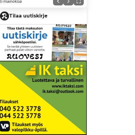
Ei mainoksia
Tilaa uutiskirje