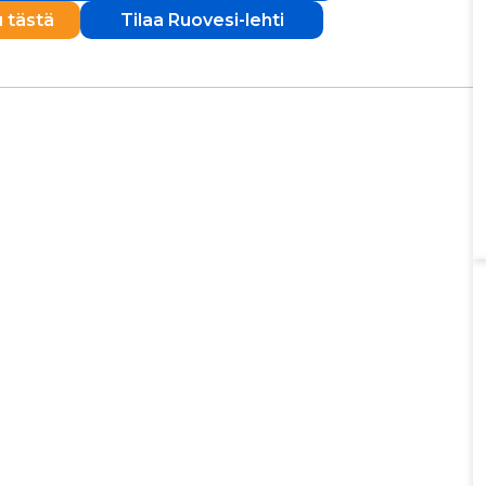
u tästä
Tilaa Ruovesi-lehti