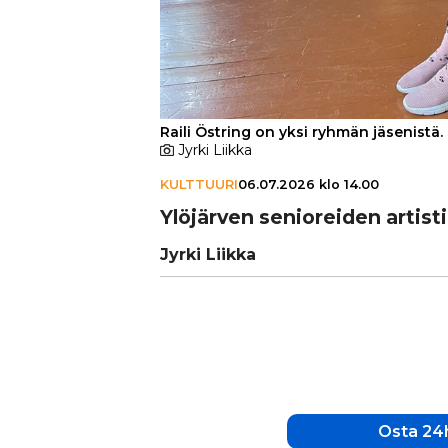
Raili Östring on yksi ryhmän jäsenistä.
Jyrki Liikka
KULTTUURI
06.07.2026 klo 14.00
Ylöjärven seni­o­rei­den artis­
Jyrki Liikka
Osta 24h