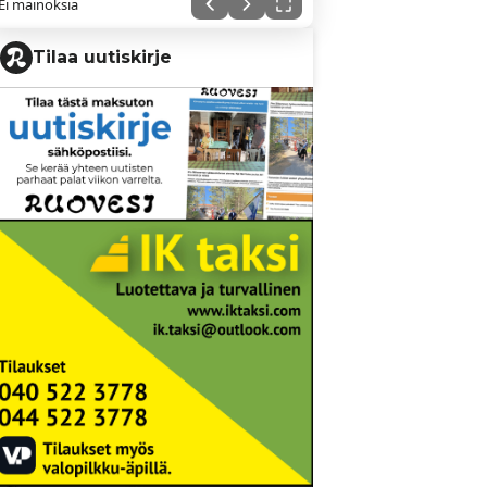
Ei mainoksia
Tilaa uutiskirje