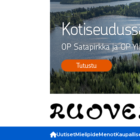
Uutiset
Mielipide
Menot
Kaupallis