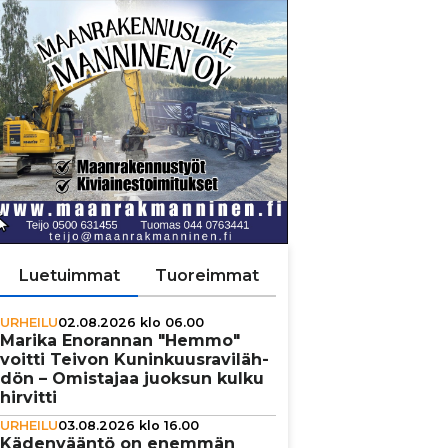
Luetuimmat
Tuoreimmat
URHEILU
02.08.2026 klo 06.00
Marika Enorannan "Hemmo"
voitti Teivon Kunin­kuus­ra­vi­läh­
dön – Omistajaa juoksun kulku
hirvitti
URHEILU
03.08.2026 klo 16.00
Käden­vääntö on enemmän