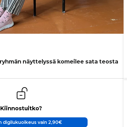
ti­ryh­män näyt­te­lyssä komeilee sata teosta
Kiinnostuitko?
 digilukuoikeus vain 2,90€