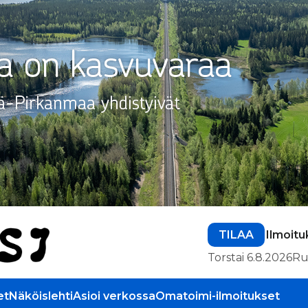
TILAA
Ilmoitu
Torstai 6.8.2026
Ru
et
Näköislehti
Asioi verkossa
Omatoimi-ilmoitukset