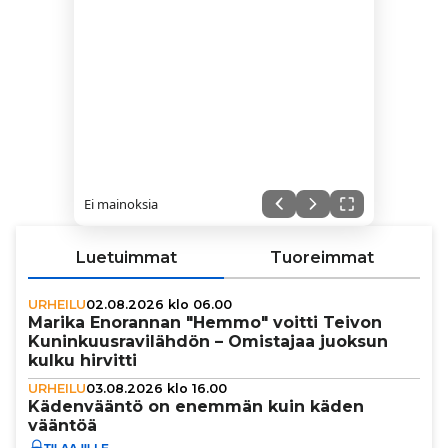
Ei mainoksia
Luetuimmat
Tuoreimmat
URHEILU
02.08.2026 klo 06.00
Marika Enorannan "Hemmo" voitti Teivon
Kunin­kuus­ra­vi­läh­dön – Omistajaa juoksun
kulku hirvitti
URHEILU
03.08.2026 klo 16.00
Käden­vääntö on enemmän kuin käden
vääntöä