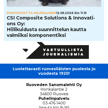
POHJOISVIITTA KAUPALLINEN
12.05.2026 klo 11.15
CSI Composite Solutions & Inno­va­ti­
ons Oy:
Hii­li­kui­dusta suun­nit­te­lun kautta
valmiiksi kom­po­nen­tiksi
Luotettavasti ruovesiläisten puolesta jo
vuodesta 1920!
Ruoveden Sanomalehti Oy
Honkalantie 2
34600 Ruovesi
Puhelinpalvelu
03 476 1400
(ma–to klo 9–16)