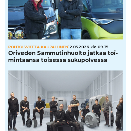
POHJOISVIITTA KAUPALLINEN
12.05.2026 klo 09.35
Oriveden Sam­mu­tin­huolto jatkaa toi­
min­taansa toisessa suku­pol­vessa