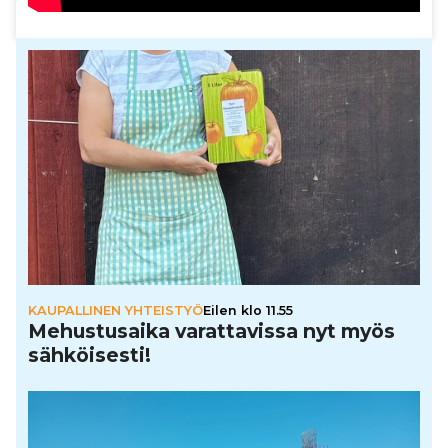
KAUPALLINEN YHTEISTYÖ
Eilen klo 11.55
Mehus­tu­saika varat­ta­vissa nyt myös
säh­köi­sesti!