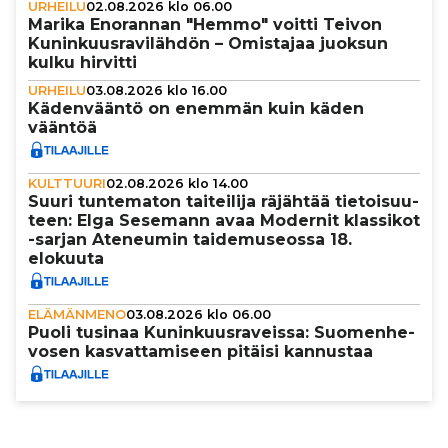
URHEILU
02.08.2026 klo 06.00
Marika Enorannan "Hemmo" voitti Teivon
Kunin­kuus­ra­vi­läh­dön – Omistajaa juoksun
kulku hirvitti
URHEILU
03.08.2026 klo 16.00
Käden­vääntö on enemmän kuin käden
vääntöä
KULTTUURI
02.08.2026 klo 14.00
Suuri tun­te­ma­ton tai­tei­lija räjähtää tie­toi­suu­
teen: Elga Sesemann avaa Modernit klassikot
-sarjan Ateneumin tai­de­mu­se­ossa 18.
elokuuta
ELÄMÄNMENO
03.08.2026 klo 06.00
Puoli tusinaa Kunin­kuus­ra­veissa: Suo­men­he­
vo­sen kas­vat­ta­mi­seen pitäisi kannustaa