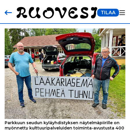
TILAA
Parkkuun seudun kyläyhdistyksen näytelmäpiirille on
myönnetty kulttuuripalveluiden toiminta-avustusta 400