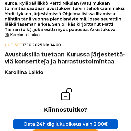
euroa. Kyläpäällikkö Pertti Nikulan (vas.) mukaan
toimintaa saadaan avustuksen turvin tehokkaammaksi.
Yhdistyksen järjestämissä Ohjelmallisissa Iltamissa
nähtiin tänä vuonna pienoisnäytelmä, jossa seurattiin
lääkäriaseman arkea. Sen oli käsikirjoittanut Matti
Tienari (oik.), joka esitti myös pääosaa. Arkistokuva.
Karoliina Laikio
UUTISET
13.10.2025 klo 14.00
Avus­tuk­silla tuetaan Kurussa jär­jes­tet­tä­
viä kon­sert­teja ja har­ras­tus­toi­min­taa
Karoliina Laikio
Kiinnostuitko?
Osta 24h digilukuoikeus vain 2,90€