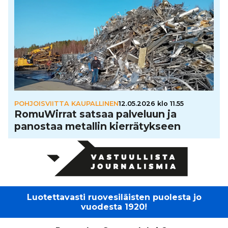
POHJOISVIITTA KAUPALLINEN
12.05.2026 klo 11.55
Romu­Wir­rat satsaa palveluun ja
panostaa metallin kier­rä­tyk­seen
Luotettavasti ruovesiläisten puolesta jo
vuodesta 1920!