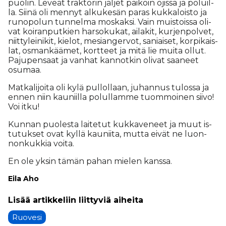
puo­lin. Le­ve­ät trak­to­rin jäl­jet pai­koin ojis­sa ja po­luil­
la. Sii­nä oli men­nyt al­ku­ke­sän pa­ras kuk­ka­lois­to ja
ru­no­po­lun tun­nel­ma mos­kak­si. Vain muis­tois­sa oli­
vat koi­ran­put­kien har­so­ku­kat, ai­la­kit, kur­jen­pol­vet,
niit­ty­lei­ni­kit, kie­lot, me­si­an­ger­vot, sa­ni­ai­set, kor­pi­kais­
lat, os­man­kää­met, kort­teet ja mitä lie mui­ta ol­lut.
Pa­ju­pen­saat ja van­hat kan­not­kin oli­vat saa­neet
osu­maa.
Mat­ka­li­joi­ta oli kylä pul­lol­laan, ju­han­nus tu­los­sa ja
en­nen niin kau­niil­la po­lul­lam­me tuom­moi­nen sii­vo!
Voi it­ku!
Kun­nan puo­les­ta lai­te­tut kuk­ka­ve­neet ja muut is­
tu­tuk­set ovat kyl­lä kau­nii­ta, mut­ta ei­vät ne luon­
non­kuk­kia voi­ta.
En ole yk­sin tä­män pa­han mie­len kans­sa.
Ei­la Aho
Ruovesi