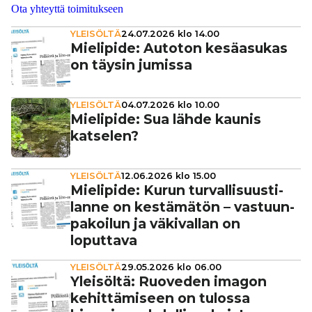
Ota yhteyttä toimitukseen
YLEISÖLTÄ
24.07.2026 klo 14.00
Mielipide: Autoton kesä­a­su­kas
on täysin jumissa
YLEISÖLTÄ
04.07.2026 klo 10.00
Mielipide: Sua lähde kaunis
katselen?
YLEISÖLTÄ
12.06.2026 klo 15.00
Mielipide: Kurun tur­val­li­suus­ti­
lanne on kes­tä­mä­tön – vas­tuun­
pa­koi­lun ja väki­val­lan on
loputtava
YLEISÖLTÄ
29.05.2026 klo 06.00
Yleisöltä: Ruoveden imagon
kehit­tä­mi­seen on tulossa