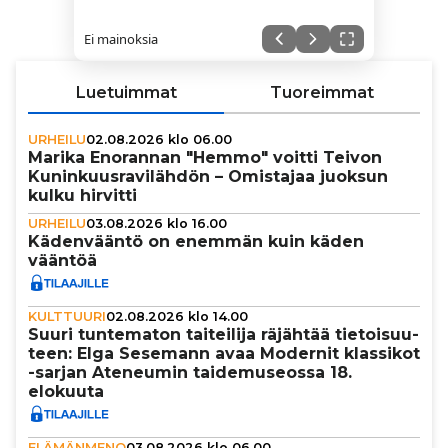
Ei mainoksia
Luetuimmat
Tuoreimmat
URHEILU
02.08.2026 klo 06.00
Marika Enorannan "Hemmo" voitti Teivon
Kunin­kuus­ra­vi­läh­dön – Omistajaa juoksun
kulku hirvitti
URHEILU
03.08.2026 klo 16.00
Käden­vääntö on enemmän kuin käden
vääntöä
KULTTUURI
02.08.2026 klo 14.00
Suuri tun­te­ma­ton tai­tei­lija räjähtää tie­toi­suu­
teen: Elga Sesemann avaa Modernit klassikot
-sarjan Ateneumin tai­de­mu­se­ossa 18.
elokuuta
ELÄMÄNMENO
03.08.2026 klo 06.00