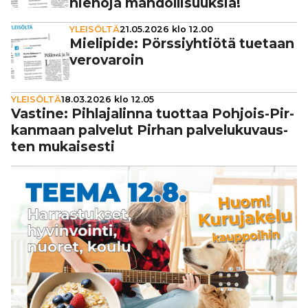
hienoja mah­dol­li­suuk­sia!
YLEISÖLTÄ
21.05.2026 klo 12.00
Mielipide: Pörs­siyh­ti­ötä tuetaan
vero­va­roin
YLEISÖLTÄ
18.03.2026 klo 12.05
Vastine: Pih­la­ja­linna tuottaa Pohjois-Pir­
kan­maan palvelut Pirhan pal­ve­lu­ku­vaus­
ten mukai­sesti