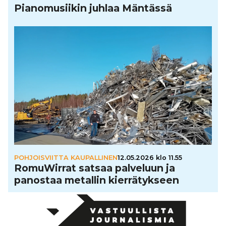
Pia­no­mu­sii­kin juhlaa Mäntässä
POHJOISVIITTA KAUPALLINEN
12.05.2026 klo 11.55
Romu­Wir­rat satsaa palveluun ja
panostaa metallin kier­rä­tyk­seen