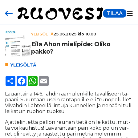
TILAA
YLEISÖLTÄ
25.06.2025 klo 10.00
Eila Ahon mielipide: Oliko
pakko?
YLEI­SÖL­TÄ
Share
Facebook
WhatsApp
Email
Lau­an­tai­na 14.6. läh­din aa­mu­len­kil­le ta­val­li­seen ta­
paa­ni. Suun­taan usein ran­ta­po­lil­le eli "ru­no­po­lul­le".
Vii­väh­din Läh­teel­lä lin­tu­ja kun­nel­len ja ne­nää­ni tuli
lei­ka­tun ruo­hon tuok­su.
Ajat­te­lin, et­tä pel­lon reu­nan tie­tä on lei­kat­tu, mut­
ta voi kau­his­tus! Lai­va­ran­taan päin koko po­lun var­
ret oli re­vit­ty ja raas­tet­tu pari met­riä mo­lem­min