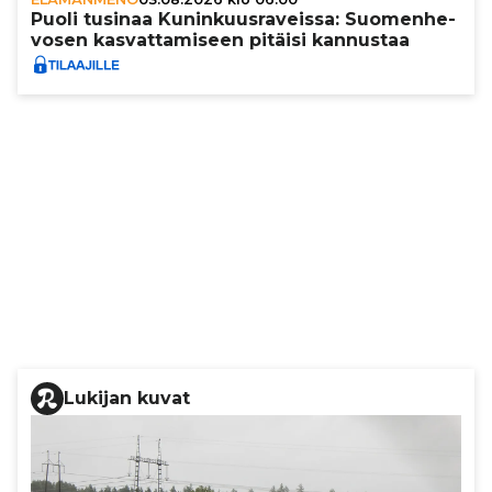
Puoli tusinaa Kunin­kuus­ra­veissa: Suo­men­he­
vo­sen kas­vat­ta­mi­seen pitäisi kannustaa
Lukijan kuvat