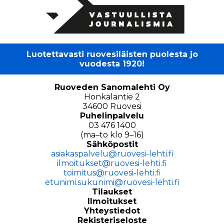
Luotettavasti ruovesiläisten puolesta jo
vuodesta 1920!
Ruoveden Sanomalehti Oy
Honkalantie 2
34600 Ruovesi
Puhelinpalvelu
03 476 1400
(ma–to klo 9–16)
Sähköpostit
asiakaspalvelu@ruovesi-lehti.fi
ilmoitukset@ruovesi-lehti.fi
toimitus@ruovesi-lehti.fi
etunimi.sukunimi@ruovesi-lehti.fi
Tilaukset
Ilmoitukset
Yhteystiedot
Rekisteriseloste