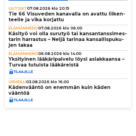
UUTISET
07.08.2026 klo 20.15
Tie 66 Visuveden kanavalla on avattu lii­ken­
teelle ja vika korjattu
ELÄMÄNMENO
07.08.2026 klo 06.00
Käsityö voi olla surutyö tai kan­san­tans­si­mes­
ta­rin harrastus – Neljä tarinaa kan­sal­lis­pu­ku­
jen takaa
ELÄMÄNMENO
06.08.2026 klo 14.00
Yksi­tyi­nen lää­kä­ri­pal­velu löysi asi­ak­kaansa –
Turvaa tutuista lää­kä­reistä
URHEILU
03.08.2026 klo 16.00
Käden­vääntö on enemmän kuin käden
vääntöä