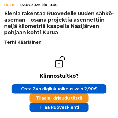
UUTISET
02.07.2026 klo 10.00
Elenia rakentaa Ruo­ve­delle uuden säh­kö­
a­se­man – osana projektia asen­net­tiin
neljä kilo­met­riä kaapelia Näsi­jär­ven
pohjaan kohti Kurua
Terhi Kääriäinen
Kiinnostuitko?
Osta 24h digilukuoikeus vain 2,90€
Tilaaja, kirjaudu tästä
Tilaa Ruovesi-lehti