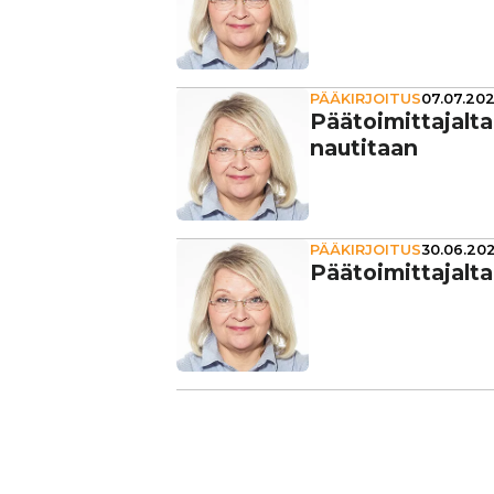
PÄÄKIRJOITUS
07.07.202
Pää­toi­mit­ta­jalta
nautitaan
PÄÄKIRJOITUS
30.06.202
Pää­toi­mit­ta­jalt