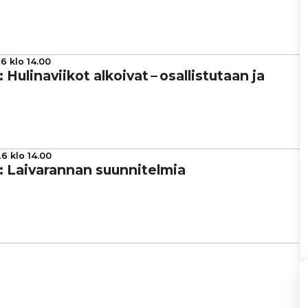
6 klo 14.00
: Huli­na­vii­kot alkoivat – osal­lis­tu­taan ja
6 klo 14.00
a: Lai­va­ran­nan suun­ni­tel­mia