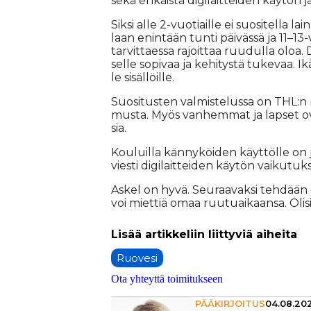
sekä eh­käis­tä di­gi­lait­tei­den käy­tön ja 
Sik­si al­le 2-vuo­ti­ail­le ei suo­si­tel­la 
laan enin­tään tun­ti päi­väs­sä ja 11–13-vu
tar­vit­ta­es­sa ra­joit­taa ruu­dul­la oloa. Di
sel­le so­pi­vaa ja ke­hi­tys­tä tu­ke­vaa. Ikä­
le si­säl­löil­le.
Suo­si­tus­ten val­mis­te­lus­sa on THL:n m
mus­ta. Myös van­hem­mat ja lap­set ovat
sia.
Kou­luil­la kän­ny­köi­den käyt­töl­le on j
vies­ti di­gi­lait­tei­den käy­tön vai­ku­tuk
As­kel on hyvä. Seu­raa­vak­si teh­dään di
voi miet­tiä omaa ruu­tu­ai­kaan­sa. Oli­si­k
Ruovesi
Ota yhteyttä toimitukseen
PÄÄKIRJOITUS
04.08.202