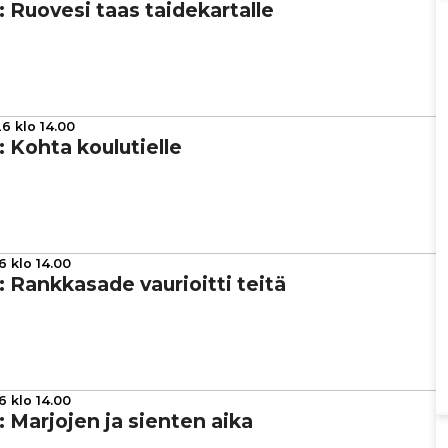
a: Ruovesi taas tai­de­kar­talle
6 klo 14.00
a: Kohta kou­lu­tielle
6 klo 14.00
a: Rank­ka­sade vau­ri­oitti teitä
6 klo 14.00
ta: Marjojen ja sienten aika