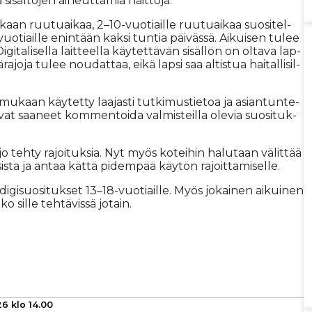
si­säl­tö­jen ai­heut­ta­mia hait­to­ja.
lain­kaan ruu­tu­ai­kaa, 2–10-vuo­ti­ail­le ruu­tu­ai­kaa suo­si­tel­
o­ti­ail­le enin­tään kak­si tun­tia päi­väs­sä. Ai­kui­sen tu­lee
­gi­ta­li­sel­la lait­teel­la käy­tet­tä­vän si­säl­lön on ol­ta­va lap­
ra­jo­ja tu­lee nou­dat­taa, ei­kä lap­si saa al­tis­tua hai­tal­li­sil­
u­kaan käy­tet­ty laa­jas­ti tut­ki­mus­tie­toa ja asi­an­tun­te­
 saa­neet kom­men­toi­da val­mis­teil­la ole­via suo­si­tuk­
o teh­ty ra­joi­tuk­sia. Nyt myös ko­tei­hin ha­lu­taan vä­lit­tää
­sis­ta ja an­taa kät­tä pi­dem­pää käy­tön ra­joit­ta­mi­sel­le.
­gi­suo­si­tuk­set 13–18-vuo­ti­ail­le. Myös jo­kai­nen ai­kui­nen
o sil­le teh­tä­vis­sä jo­tain.
6 klo 14.00