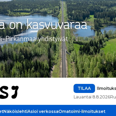
TILAA
Ilmoituk
Lauantai 8.8.2026
Ru
et
Näköislehti
Asioi verkossa
Omatoimi-ilmoitukset