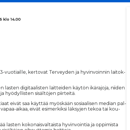
6 klo 14.00
13-vuo­ti­ail­le, ker­to­vat Ter­vey­den ja hy­vin­voin­nin lai­tok­
las­ten di­gi­taa­lis­ten lait­tei­den käy­tön ikä­ra­jo­ja, nii­den
 hyö­dyl­lis­ten si­säl­tö­jen piir­tei­tä.
i­aat ei­vät saa käyt­tää myös­kään so­si­aa­li­sen me­di­an pal­
 va­paa-ai­kaa, ei­vät esi­mer­kik­si läk­sy­jen te­koa tai kou­
ä las­ten ko­ko­nais­val­tais­ta hy­vin­voin­tia ja op­pi­mis­ta