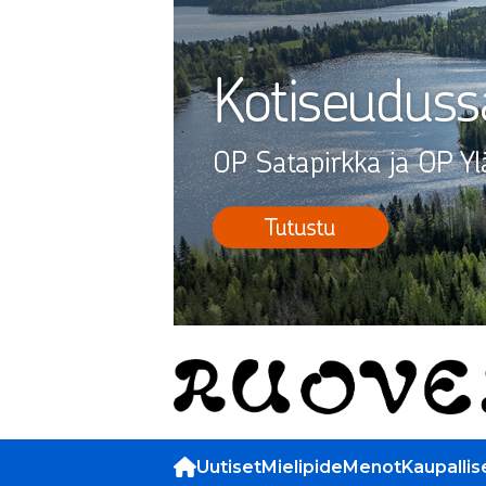
Uutiset
Mielipide
Menot
Kaupallis