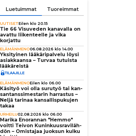
Luetuimmat
Tuoreimmat
UUTISET
Eilen klo 20.15
Tie 66 Visuveden kanavalla on
avattu lii­ken­teelle ja vika
korjattu
ELÄMÄNMENO
06.08.2026 klo 14.00
Yksi­tyi­nen lää­kä­ri­pal­velu löysi
asi­ak­kaansa – Turvaa tutuista
lää­kä­reistä
ELÄMÄNMENO
Eilen klo 06.00
Käsityö voi olla surutyö tai kan­
san­tans­si­mes­ta­rin harrastus –
Neljä tarinaa kan­sal­lis­pu­ku­jen
takaa
URHEILU
02.08.2026 klo 06.00
Marika Enorannan "Hemmo"
voitti Teivon Kunin­kuus­ra­vi­läh­
dön – Omistajaa juoksun kulku