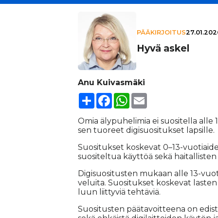
PÄÄKIRJOITUS
27.01.202
Hyvä askel
Anu Kuivasmäki
Share
Facebook
WhatsApp
Email
Omia äly­pu­he­li­mia ei suo­si­tel­la al­le 
sen tuo­reet di­gi­suo­si­tuk­set lap­sil­le.
Suo­si­tuk­set kos­ke­vat 0–13-vuo­ti­ai­den 
suo­si­tel­tua käyt­töä sekä hai­tal­lis­ten ja
Di­gi­suo­si­tus­ten mu­kaan al­le 13-vuo­t
ve­lui­ta. Suo­si­tuk­set kos­ke­vat las­ten
luun liit­ty­viä teh­tä­viä.
Suo­si­tus­ten pää­ta­voit­tee­na on edis­tä