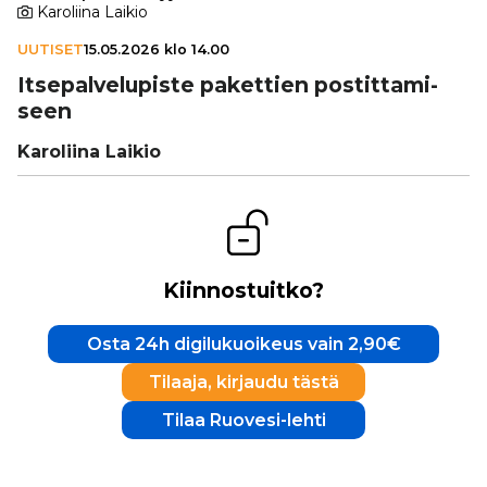
Karoliina Laikio
UUTISET
15.05.2026 klo 14.00
Itse­pal­ve­lu­piste pakettien pos­tit­ta­mi­
seen
Karoliina Laikio
Kiinnostuitko?
Osta 24h digilukuoikeus vain 2,90€
Tilaaja, kirjaudu tästä
Tilaa Ruovesi-lehti