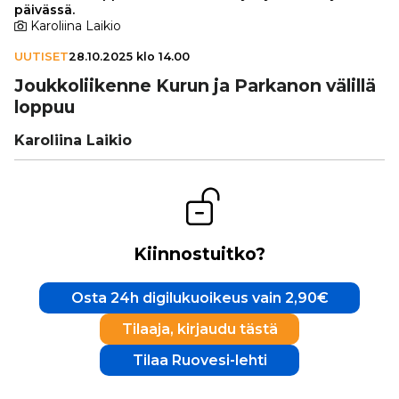
päivässä.
Karoliina Laikio
UUTISET
28.10.2025 klo 14.00
Jouk­ko­lii­kenne Kurun ja Parkanon välillä
loppuu
Karoliina Laikio
Kiinnostuitko?
Osta 24h digilukuoikeus vain 2,90€
Tilaaja, kirjaudu tästä
Tilaa Ruovesi-lehti