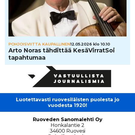
POHJOISVIITTA KAUPALLINEN
12.05.2026 klo 10.10
Arto Noras tähdittää Kesä­Vir­rat­Soi
tapah­tu­maa
Luotettavasti ruovesiläisten puolesta jo
vuodesta 1920!
Ruoveden Sanomalehti Oy
Honkalantie 2
34600 Ruovesi