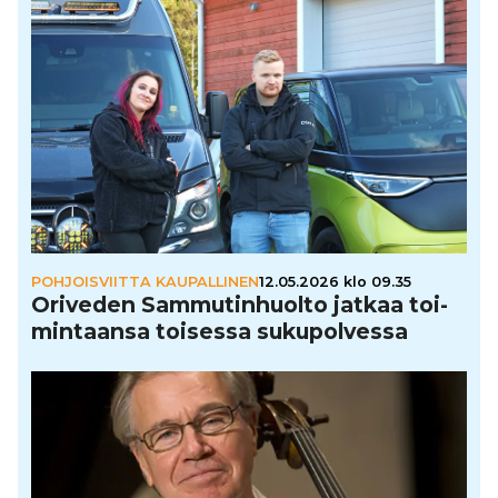
POHJOISVIITTA KAUPALLINEN
12.05.2026 klo 09.35
Oriveden Sam­mu­tin­huolto jatkaa toi­
min­taansa toisessa suku­pol­vessa