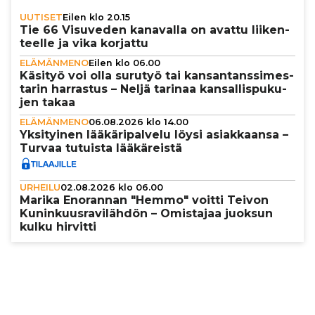
UUTISET
Eilen klo 20.15
Tie 66 Visuveden kanavalla on avattu lii­ken­
teelle ja vika korjattu
ELÄMÄNMENO
Eilen klo 06.00
Käsityö voi olla surutyö tai kan­san­tans­si­mes­
ta­rin harrastus – Neljä tarinaa kan­sal­lis­pu­ku­
jen takaa
ELÄMÄNMENO
06.08.2026 klo 14.00
Yksi­tyi­nen lää­kä­ri­pal­velu löysi asi­ak­kaansa –
Turvaa tutuista lää­kä­reistä
URHEILU
02.08.2026 klo 06.00
Marika Enorannan "Hemmo" voitti Teivon
Kunin­kuus­ra­vi­läh­dön – Omistajaa juoksun
kulku hirvitti