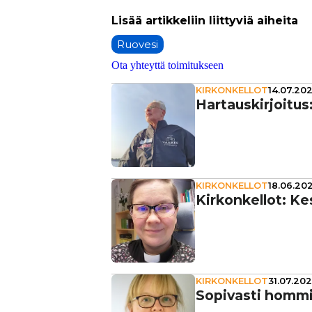
Ruovesi
Ota yhteyttä toimitukseen
KIRKONKELLOT
14.07.202
Har­taus­kir­joi­t
KIRKONKELLOT
18.06.202
Kir­kon­kel­lot: Ke
KIRKONKELLOT
31.07.202
Sopivasti homm