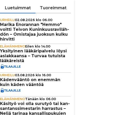
Luetuimmat
Tuoreimmat
URHEILU
02.08.2026 klo 06.00
Marika Enorannan "Hemmo"
voitti Teivon Kunin­kuus­ra­vi­läh­
dön – Omistajaa juoksun kulku
hirvitti
ELÄMÄNMENO
Eilen klo 14.00
Yksi­tyi­nen lää­kä­ri­pal­velu löysi
asi­ak­kaansa – Turvaa tutuista
lää­kä­reistä
URHEILU
03.08.2026 klo 16.00
Käden­vääntö on enemmän
kuin käden vääntöä
ELÄMÄNMENO
Tänään klo 06.00
Käsityö voi olla surutyö tai kan­
san­tans­si­mes­ta­rin harrastus –
Neljä tarinaa kan­sal­lis­pu­ku­jen