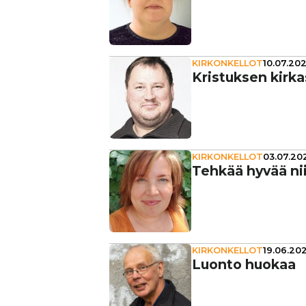
KIRKONKELLOT
10.07.202
Kris­tuk­sen kir­ka
KIRKONKELLOT
03.07.202
Tehkää hyvää niil
KIRKONKELLOT
19.06.202
Luonto huokaa