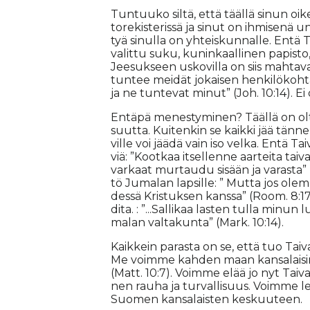
Tun­tuu­ko sil­tä, et­tä tääl­lä si­nun oi­k
to­re­kis­te­ris­sä ja si­nut on ih­mi­se
tyä si­nul­la on yh­teis­kun­nal­le. En­tä
va­lit­tu suku, ku­nin­kaal­li­nen pa­pis­
Jee­suk­seen us­ko­vil­la on siis mah­ta­va
tun­tee mei­dät jo­kai­sen hen­ki­lö­koh
ja ne tun­te­vat mi­nut” (Joh. 10:14). Ei
En­tä­pä me­nes­ty­mi­nen? Tääl­lä on ol
suut­ta. Kui­ten­kin se kaik­ki jää tän­
vil­le voi jää­dä vain iso vel­ka. En­tä Ta
viä: ”Koot­kaa it­sel­len­ne aar­tei­ta tai­
var­kaat mur­tau­du si­sään ja va­ras­ta” (
tö Ju­ma­lan lap­sil­le: ” Mut­ta jos olem­
des­sä Kris­tuk­sen kans­sa” (Room. 8:17)
di­ta. : ”...Sal­li­kaa las­ten tul­la mi­nun
ma­lan val­ta­kun­ta” (Mark. 10:14).
Kaik­kein pa­ras­ta on se, et­tä tuo Tai­
Me voim­me kah­den maan kan­sa­lai­si­na j
(Matt. 10:7). Voim­me elää jo nyt Tai­vaan
nen rau­ha ja tur­val­li­suus. Voim­me le­vi
Suo­men kan­sa­lais­ten kes­kuu­teen.