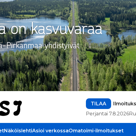
TILAA
Ilmoituk
Perjantai 7.8.2026
Ru
et
Näköislehti
Asioi verkossa
Omatoimi-ilmoitukset