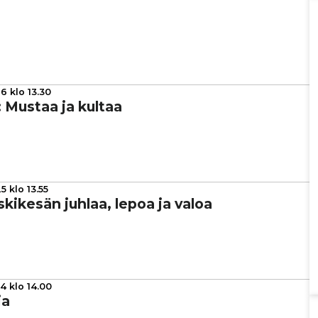
6 klo 13.30
us: Mustaa ja kultaa
5 klo 13.55
s­ki­ke­sän juhlaa, lepoa ja valoa
4 klo 14.00
ia