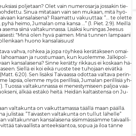
euk­si­a­si pol­je­taan? Olet vain nu­me­ro­sar­ja jos­sa­kin tie­
­nä unoh­det­tu. Si­nua mi­ta­taan vain sen mu­kaan, mitä hyö­
 Tai­vaan kan­sa­lai­se­na? Raa­mat­tu va­kuut­taa: ”… te olet­te
to, pyhä hei­mo, Ju­ma­lan oma kan­sa …” (1. Piet. 2:9). Meil­lä
 ase­ma sii­nä val­ta­kun­nas­sa. Li­säk­si ku­nin­gas Jee­sus
­tai­ses­ti: "Minä olen hyvä pai­men. Minä tun­nen lam­paa­ni
 ol­len­kaan huo­no kan­sa­lai­suus!
­ta­va vah­va, roh­kea ja jopa röyh­keä ke­rä­täk­seen omai­
ne la­ho­a­maan ja ruos­tu­maan, kun kuo­lem­me. Jäl­ki­pol­
i­vaan kan­sa­lai­se­na? Sin­ne ke­rät­ty rik­kaus ei kos­kaan hä­
vaa­seen. Siel­lä ei koi ei­kä ruos­te tee tu­ho­jaan ei­vät­kä
Matt. 6:20). Sen li­säk­si Tai­vaas­sa odot­taa val­ta­va pe­rin­
me lap­sia, olem­me myös pe­ril­li­siä, Ju­ma­lan pe­ril­li­siä yh­
. Tuos­sa val­ta­kun­nas­sa ei me­nes­ty­mi­seen pal­joa vaa­
 luok­se­ni, äl­kää es­tä­kö hei­tä. Hei­dän kal­tais­ten­sa on Ju­
vaan val­ta­kun­ta on vai­kut­ta­mas­sa tääl­lä maan pääl­lä.
u­lis­taa: ”Tai­vas­ten val­ta­kun­ta on tul­lut lä­hel­le”
 val­ta­kun­nan kan­sa­lai­se­na si­sim­mäs­säm­me tai­vaal­li­
t­tää tai­vaal­lis­ta an­teek­si­an­toa, so­pua ja iloa tän­ne