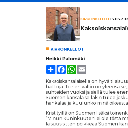
KIRKONKELLOT
16.06.202
Kak­sois­kan­sa­la
KIR­KON­KEL­LOT
Heikki Palomäki
Share
Facebook
WhatsApp
Email
Kak­sois­kan­sa­lai­sel­la on hyvä ti­lai­su
hait­to­ja. Toi­nen val­tio on yleen­sä se,
suh­tei­den vuok­si ja siel­lä tu­lee ene
Suo­men kan­sa­lai­sel­la­kin tu­lee jos­k
han­ka­laa ja kuu­lun­ko minä oi­ke­as­t
Kris­ti­tyil­lä on Suo­men li­säk­si toi­nen
”Mi­nun ku­nin­kuu­te­ni ei ole täs­tä ma
lai­suus sit­ten poik­ke­aa Suo­men kan­s