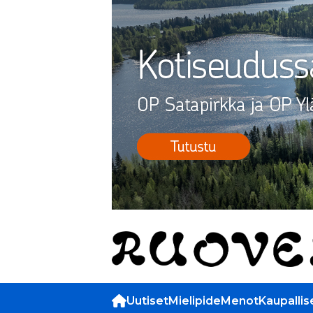
Uutiset
Mielipide
Menot
Kaupallis