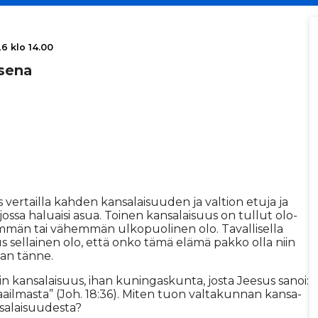
6 klo 14.00
i­sena
us ver­tail­la kah­den kan­sa­lai­suu­den ja val­ti­on etu­ja ja
 jos­sa ha­lu­ai­si asua. Toi­nen kan­sa­lai­suus on tul­lut olo­
m­män tai vä­hem­män ul­ko­puo­li­nen olo. Ta­val­li­sel­la
us sel­lai­nen olo, et­tä on­ko tämä elä­mä pak­ko ol­la niin
aan tän­ne.
­kin kan­sa­lai­suus, ihan ku­nin­gas­kun­ta, jos­ta Jee­sus sa­noi:
a­il­mas­ta” (Joh. 18:36). Mi­ten tuon val­ta­kun­nan kan­sa­
a­lai­suu­des­ta?