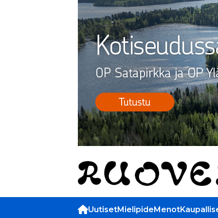
Uutiset
Mielipide
Menot
Kaupallis