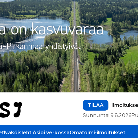
TILAA
Ilmoitukse
Sunnuntai 9.8.2026
Ru
et
Näköislehti
Asioi verkossa
Omatoimi-ilmoitukset