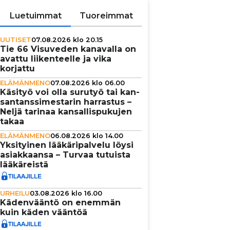
Luetuimmat
Tuoreimmat
UUTISET
07.08.2026 klo 20.15
Tie 66 Visuveden kanavalla on
avattu lii­ken­teelle ja vika
korjattu
ELÄMÄNMENO
07.08.2026 klo 06.00
Käsityö voi olla surutyö tai kan­
san­tans­si­mes­ta­rin harrastus –
Neljä tarinaa kan­sal­lis­pu­ku­jen
takaa
ELÄMÄNMENO
06.08.2026 klo 14.00
Yksi­tyi­nen lää­kä­ri­pal­velu löysi
asi­ak­kaansa – Turvaa tutuista
lää­kä­reistä
URHEILU
03.08.2026 klo 16.00
Käden­vääntö on enemmän
kuin käden vääntöä