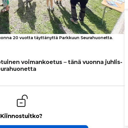
uonna 20 vuotta täyttänyttä Parkkuun Seurahuonetta.
uotuinen voi­man­ko­e­tus – tänä vuonna juh­lis­
­ra­huo­netta
Kiinnostuitko?