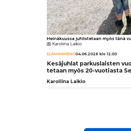
Heinäkuussa juhlistetaan myös tänä v
Karoliina Laikio
ELÄMÄNMENO
04.06.2026 klo 12.00
Kesä­juh­lat par­kus­lais­ten v
te­taan myös 20-vuotiasta Seu
Karoliina Laikio