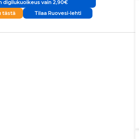
 digilukuoikeus vain 2,90€
u tästä
Tilaa Ruovesi-lehti