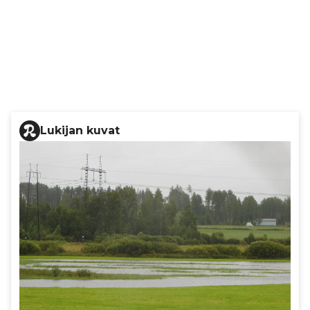
Lukijan kuvat