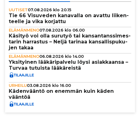
UUTISET
07.08.2026 klo 20.15
Tie 66 Visuveden kanavalla on avattu lii­ken­
teelle ja vika korjattu
ELÄMÄNMENO
07.08.2026 klo 06.00
Käsityö voi olla surutyö tai kan­san­tans­si­mes­
ta­rin harrastus – Neljä tarinaa kan­sal­lis­pu­ku­
jen takaa
ELÄMÄNMENO
06.08.2026 klo 14.00
Yksi­tyi­nen lää­kä­ri­pal­velu löysi asi­ak­kaansa –
Turvaa tutuista lää­kä­reistä
URHEILU
03.08.2026 klo 16.00
Käden­vääntö on enemmän kuin käden
vääntöä