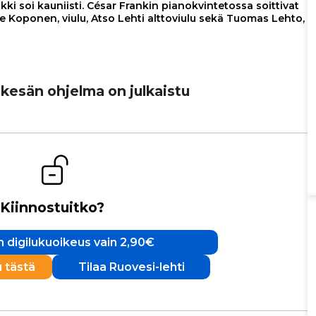
ki soi kauniisti. César Frankin pianokvintetossa soittivat
lle Koponen, viulu, Atso Lehti alttoviulu sekä Tuomas Lehto,
 kesän ohjelma on julkaistu
Kiinnostuitko?
 digilukuoikeus vain 2,90€
u tästä
Tilaa Ruovesi-lehti