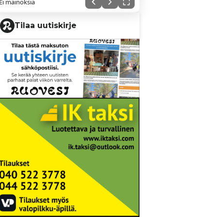
Ei mainoksia
Tilaa uutiskirje