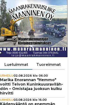
Luetuimmat
Tuoreimmat
URHEILU
02.08.2026 klo 06.00
Marika Enorannan "Hemmo"
voitti Teivon Kunin­kuus­ra­vi­läh­
dön – Omistajaa juoksun kulku
hirvitti
URHEILU
03.08.2026 klo 16.00
Käden­vääntö on enemmän