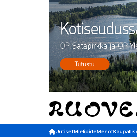
Uutiset
Mielipide
Menot
Kaupallis