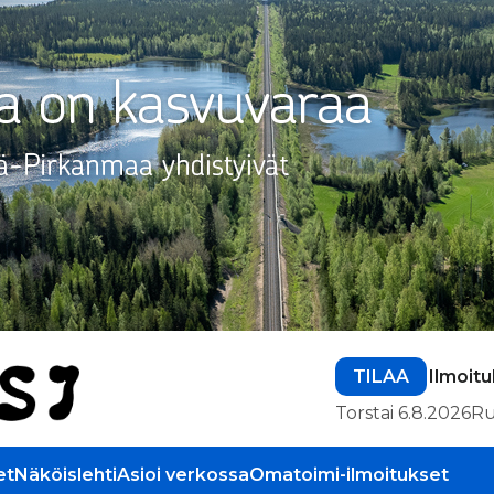
TILAA
Ilmoit
Torstai 6.8.2026
Ru
et
Näköislehti
Asioi verkossa
Omatoimi-ilmoitukset