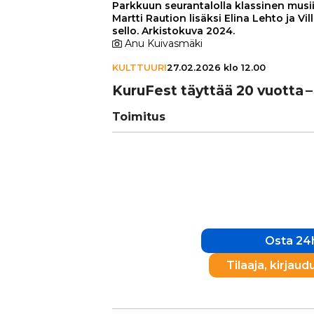
Parkkuun seurantalolla klassinen musiik
Martti Raution lisäksi Elina Lehto ja Vi
sello. Arkistokuva 2024.
Anu Kuivasmäki
KULTTUURI
27.02.2026 klo 12.00
KuruFest täyttää 20 vuotta –
Toimitus
Osta 24h
Tilaaja, kirjaud